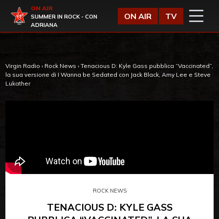
Vai al contenuto
ON AIR
Virgin Radio
ON AIR
TV
SUMMER IN ROCK - CON
ADRIANA
Virgin Radio
›
Rock News
›
Tenacious D: Kyle Gass pubblica “Vaccinated”,
la sua versione di I Wanna be Sedated con Jack Black, Amy Lee e Steve
Lukather
ROCK NEWS
TENACIOUS D: KYLE GASS