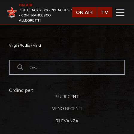
Vai al contenuto
ON AIR
Virgin Radio
THE BLACK KEYS - "PEACHES!"
ON AIR
TV
- CON FRANCESCO
ALLEGRETTI
Virgin Radio
›
Vinci
Ordina per:
PIU RECENTI
MENO RECENTI
RILEVANZA