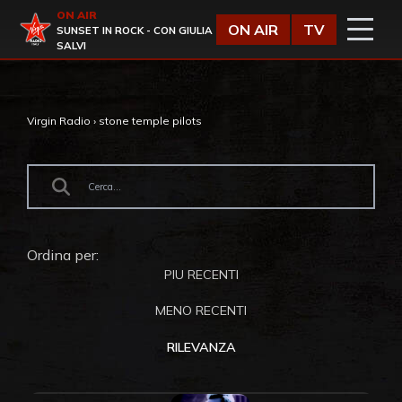
Vai al contenuto
ON AIR
Virgin Radio
ON AIR
TV
SUNSET IN ROCK - CON GIULIA
SALVI
Virgin Radio
›
stone temple pilots
Ordina per:
PIU RECENTI
MENO RECENTI
RILEVANZA