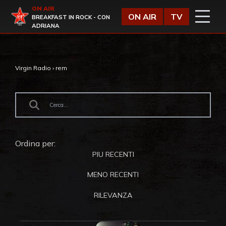
Vai al contenuto
ON AIR
Virgin Radio
ON AIR
TV
BREAKFAST IN ROCK - CON
ADRIANA
Virgin Radio
›
rem
Ordina per:
PIU RECENTI
MENO RECENTI
RILEVANZA