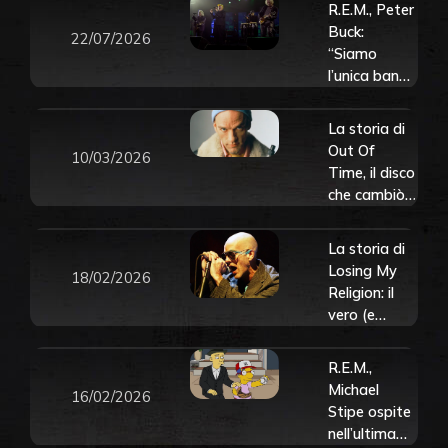
R.E.M., Peter
Buck:
22/07/2026
“Siamo
l’unica band
al mondo
che non farà
La storia di
concerti
Out Of
10/03/2026
celebrativi o
Time, il disco
altre
che cambiò
schifezze.
per sempre
Quando è
la carriera
La storia di
finita, è
dei R.E.M.
Losing My
finita”
18/02/2026
Religion: il
vero (e
bellissimo)
significato
R.E.M.,
nascosto del
Michael
16/02/2026
brano dei
Stipe ospite
R.E.M.
nell’ultima