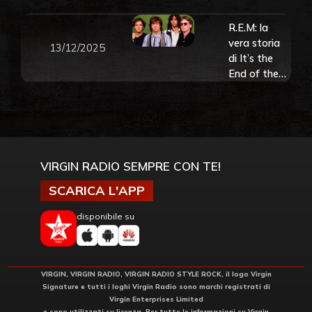
puntata dei
Simpson con
R.E.M: la
una “nuova”
vera storia
13/12/2025
versione di
di It’s the
Everybody
End of the
Hurts.
World As
Guarda il
We Know It
video
(And I Feel
Fine)
VIRGIN RADIO SEMPRE CON TE!
SCARICA L'APP
disponibile su
VIRGIN, VIRGIN RADIO, VIRGIN RADIO STYLE ROCK, il logo Virgin
Signature e tutti i loghi Virgin Radio sono marchi registrati di
Virgin Enterprises Limited
e sono utilizzati su licenza. Per tutte le informazioni su Virgin