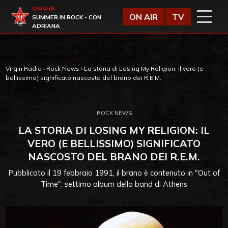
Vai al contenuto
ON AIR
Virgin Radio
ON AIR
TV
SUMMER IN ROCK - CON
ADRIANA
Virgin Radio
›
Rock News
›
La storia di Losing My Religion: il vero (e
bellissimo) significato nascosto del brano dei R.E.M.
ROCK NEWS
LA STORIA DI LOSING MY RELIGION: IL
VERO (E BELLISSIMO) SIGNIFICATO
NASCOSTO DEL BRANO DEI R.E.M.
Pubblicato il 19 febbraio 1991, il brano è contenuto in "Out of
Time", settimo album della band di Athens