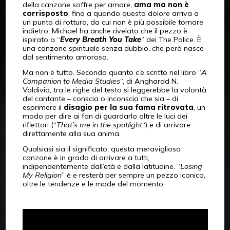
della canzone soffre per amore,
ama ma non è
corrisposto
, fino a quando questo dolore arriva a
un punto di rottura, da cui non è più possibile tornare
indietro. Michael ha anche rivelato che il pezzo è
ispirato a “
Every Breath You Take
” dei The Police. È
una canzone spirituale senza dubbio, che però nasce
dal sentimento amoroso.
Ma non è tutto. Secondo quanto c’è scritto nel libro “
A
Companion to Media Studies
“, di Angharad N.
Valdivia, tra le righe del testo si leggerebbe la volontà
del cantante – conscia o inconscia che sia – di
esprimere il
disagio per la sua fama ritrovata
, un
modo per dire ai fan di guardarlo oltre le luci dei
riflettori (“
That’s me in the spotlight
“) e di arrivare
direttamente alla sua anima.
Qualsiasi sia il significato, questa meravigliosa
canzone è in grado di arrivare a tutti,
indipendentemente dall’età e dalla latitudine. “
Losing
My Religion
” è e resterà per sempre un pezzo iconico,
oltre le tendenze e le mode del momento.