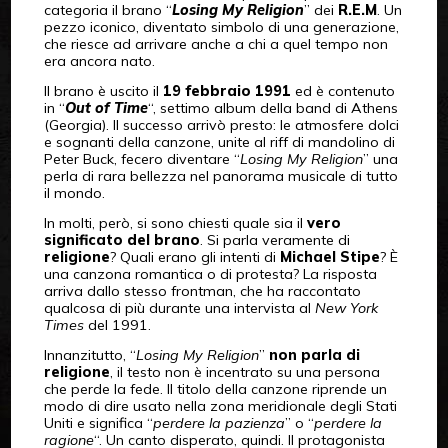
categoria il brano “
Losing My Religion
” dei
R.E.M
. Un
pezzo iconico, diventato simbolo di una generazione,
che riesce ad arrivare anche a chi a quel tempo non
era ancora nato.
Il brano è uscito il
19 febbraio 1991
ed è contenuto
in “
Out of Time
“, settimo album della band di Athens
(Georgia). Il successo arrivò presto: le atmosfere dolci
e sognanti della canzone, unite al riff di mandolino di
Peter Buck, fecero diventare “
Losing My Religion
” una
perla di rara bellezza nel panorama musicale di tutto
il mondo.
In molti, però, si sono chiesti quale sia il
vero
significato del brano
. Si parla veramente di
religione
? Quali erano gli intenti di
Michael Stipe
? È
una canzona romantica o di protesta? La risposta
arriva dallo stesso frontman, che ha raccontato
qualcosa di più durante una intervista al
New York
Times
del 1991.
Innanzitutto, “
Losing My Religion
”
non parla di
religione
, il testo non è incentrato su una persona
che perde la fede. Il titolo della canzone riprende un
modo di dire usato nella zona meridionale degli Stati
Uniti e significa “
perdere la pazienza
” o “
perdere la
ragione
“. Un canto disperato, quindi. Il protagonista