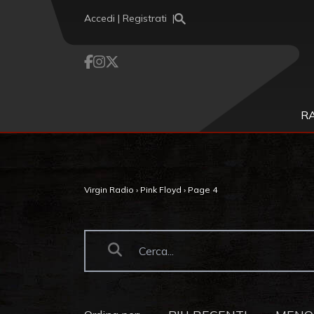
Vai al contenuto
Accedi | Registrati
R
Virgin Radio
›
Pink Floyd
›
Page 4