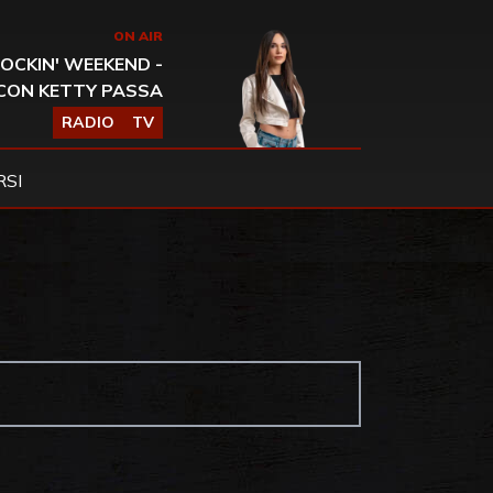
ON AIR
OCKIN' WEEKEND -
CON KETTY PASSA
RADIO
TV
SI