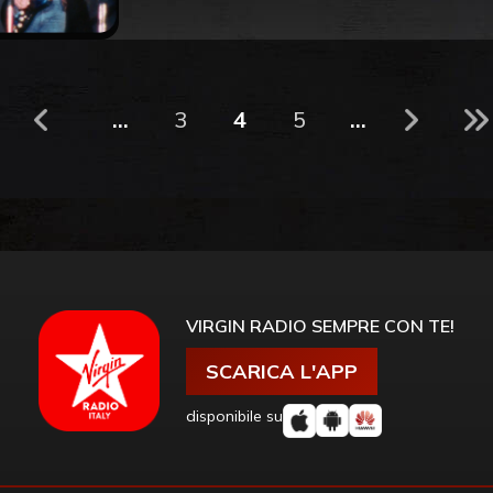
...
3
4
5
...
VIRGIN RADIO SEMPRE CON TE!
SCARICA L'APP
disponibile su