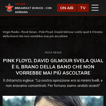
Vai al contenuto
ON AIR
Virgin Radio
ON AIR
TV
BREAKFAST IN ROCK - CON
ADRIANA
Virgin Radio
›
Rock News
›
Pink Floyd, David Gilmour svela qual è il brano
della band che non vorrebbe mai più ascoltare
ROCK NEWS
PINK FLOYD, DAVID GILMOUR SVELA QUAL
È IL BRANO DELLA BAND CHE NON
VORREBBE MAI PIÙ ASCOLTARE
Il chitarrista inglese: "La nostra ispirazione era ai minimi livelli, e
non eravamo concentrati. Per fortuna siamo andati avanti"