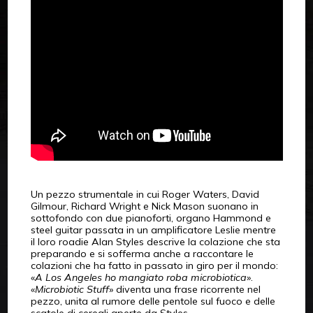
Un pezzo strumentale in cui Roger Waters, David
Gilmour, Richard Wright e Nick Mason suonano in
sottofondo con due pianoforti, organo Hammond e
steel guitar passata in un amplificatore Leslie mentre
il loro roadie Alan Styles descrive la colazione che sta
preparando e si sofferma anche a raccontare le
colazioni che ha fatto in passato in giro per il mondo:
«
A Los Angeles ho mangiato roba microbiotica
».
«
Microbiotic Stuff
» diventa una frase ricorrente nel
pezzo, unita al rumore delle pentole sul fuoco e delle
scatole di cereali aperte da Styles.