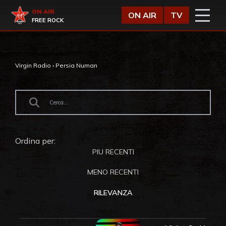
Vai al contenuto
Virgin Radio
ON AIR
ON AIR
TV
FREE ROCK
Virgin Radio
›
Persia Numan
Ordina per:
PIU RECENTI
MENO RECENTI
RILEVANZA