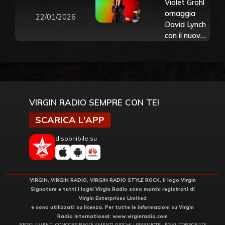
Violet Grohl
omaggia
22/01/2026
David Lynch
con il nuovo
singolo
“What’s
Heaven
Without
You”
VIRGIN RADIO SEMPRE CON TE!
SCARICA L'APP
disponibile su
VIRGIN, VIRGIN RADIO, VIRGIN RADIO STYLE ROCK, il logo Virgin
Signature e tutti i loghi Virgin Radio sono marchi registrati di
Virgin Enterprises Limited
e sono utilizzati su licenza. Per tutte le informazioni su Virgin
Radio International:
www.virginradio.com
REGOLAMENTI CONCORSI
REGOLAMENTI GIOCHI LIBERI
NOTE LEGALI
CORPORATE