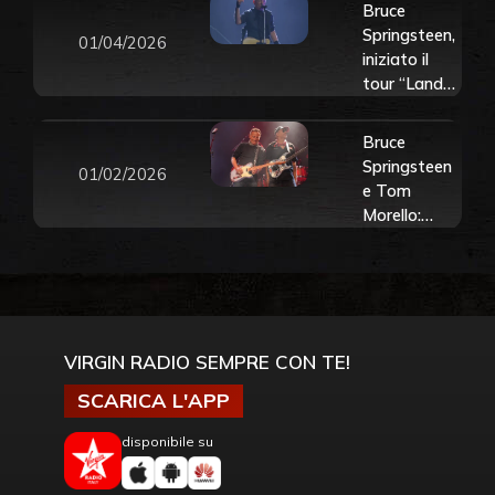
Bruce
Springsteen,
01/04/2026
iniziato il
tour “Land
of Hope and
Dreams”.
Bruce
Guarda il
Springsteen
01/02/2026
video
e Tom
ufficiale dei
Morello:
primi brani e
insieme sul
scopri la
palco a
storia
Minneapolis.
Guarda i
video
VIRGIN RADIO SEMPRE CON TE!
SCARICA L'APP
disponibile su