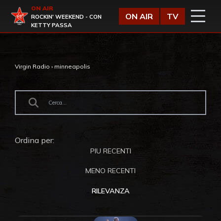
Vai al contenuto
ON AIR
Virgin Radio
ON AIR
TV
ROCKIN' WEEKEND - CON
KETTY PASSA
Virgin Radio
›
minneapolis
Ordina per:
PIU RECENTI
MENO RECENTI
RILEVANZA