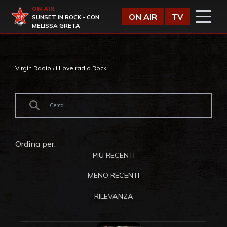
Vai al contenuto
ON AIR
Virgin Radio
ON AIR
TV
SUNSET IN ROCK - CON
MELISSA GRETA
Virgin Radio
›
i Love radio Rock
Ordina per:
PIU RECENTI
MENO RECENTI
RILEVANZA