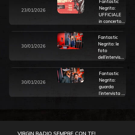
Fantastic
Negrito:
23/01/2026
UFFICIALE
in concerto a
Pistoia il 4
luglio 2026.
Fantastic
Tutte le info
Negrito: le
30/01/2026
e biglietti
foto
dell’intervista
e del live a
Virgin Radio
Fantastic
Negrito:
30/01/2026
guarda
l’intervista e
il live a Virgin
Radio
VIRGIN RADIO SEMPRE CON TE!