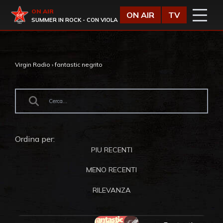
Vai al contenuto
Virgin Radio
ON AIR
ON AIR
TV
SUMMER IN ROCK - CON VIOLA
Virgin Radio
›
fantastic negrito
Ordina per:
PIU RECENTI
MENO RECENTI
RILEVANZA