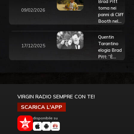
Brad Pitt
torna nei
09/02/2026
panni di Cliff
Booth nel
sequel di
“C’era Una
Quentin
Volta a…
Tarantino
17/12/2025
Hollywood”.
elogia Brad
Guarda il
Pitt: “È
trailer
l’ultimo
rimasto di
una stirpe di
superstar
del cinema. È
VIRGIN RADIO SEMPRE CON TE!
davvero di
un’altra
SCARICA L'APP
specie”
disponibile su