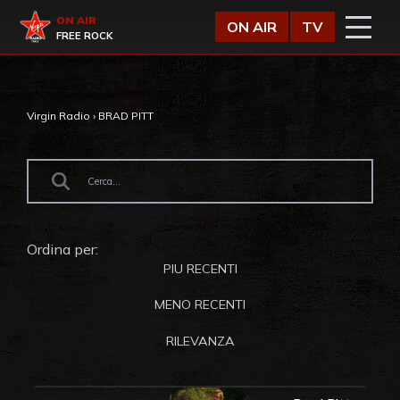
Vai al contenuto
Virgin Radio
ON AIR
ON AIR
TV
FREE ROCK
Virgin Radio
›
BRAD PITT
Ordina per:
PIU RECENTI
MENO RECENTI
RILEVANZA