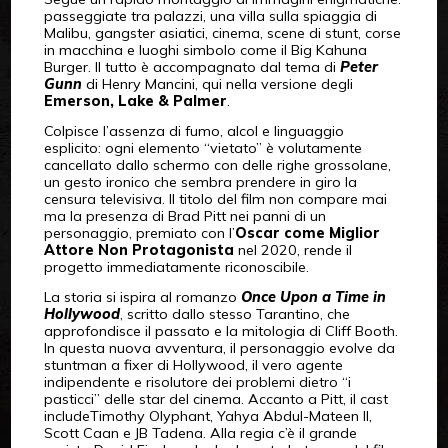
passeggiate tra palazzi, una villa sulla spiaggia di
Malibu, gangster asiatici, cinema, scene di stunt, corse
in macchina e luoghi simbolo come il Big Kahuna
Burger. Il tutto è accompagnato dal tema di
Peter
Gunn
di Henry Mancini, qui nella versione degli
Emerson, Lake & Palmer
.
Colpisce l’assenza di fumo, alcol e linguaggio
esplicito: ogni elemento “vietato” è volutamente
cancellato dallo schermo con delle righe grossolane,
un gesto ironico che sembra prendere in giro la
censura televisiva. Il titolo del film non compare mai
ma la presenza di Brad Pitt nei panni di un
personaggio, premiato con l’
Oscar come Miglior
Attore Non Protagonista
nel 2020, rende il
progetto immediatamente riconoscibile.
La storia si ispira al romanzo
Once Upon a Time in
Hollywood
, scritto dallo stesso Tarantino, che
approfondisce il passato e la mitologia di Cliff Booth.
In questa nuova avventura, il personaggio evolve da
stuntman a fixer di Hollywood, il vero agente
indipendente e risolutore dei problemi dietro “i
pasticci” delle star del cinema. Accanto a Pitt, il cast
includeTimothy Olyphant, Yahya Abdul-Mateen II,
Scott Caan e JB Tadena. Alla regia c’è il grande