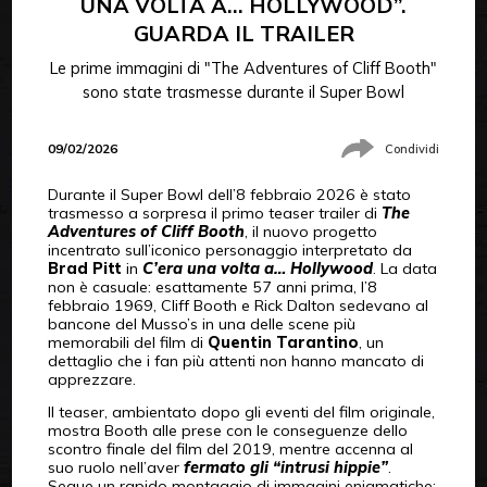
UNA VOLTA A… HOLLYWOOD”.
GUARDA IL TRAILER
Le prime immagini di "The Adventures of Cliff Booth"
sono state trasmesse durante il Super Bowl
09/02/2026
Condividi
Durante il Super Bowl dell’8 febbraio 2026 è stato
trasmesso a sorpresa il primo teaser trailer di
The
Adventures of Cliff Booth
, il nuovo progetto
incentrato sull’iconico personaggio interpretato da
Brad Pitt
in
C’era una volta a… Hollywood
. La data
non è casuale: esattamente 57 anni prima, l’8
febbraio 1969, Cliff Booth e Rick Dalton sedevano al
bancone del Musso’s in una delle scene più
memorabili del film di
Quentin Tarantino
, un
dettaglio che i fan più attenti non hanno mancato di
apprezzare.
Il teaser, ambientato dopo gli eventi del film originale,
mostra Booth alle prese con le conseguenze dello
scontro finale del film del 2019, mentre accenna al
suo ruolo nell’aver
fermato gli “intrusi hippie”
.
Segue un rapido montaggio di immagini enigmatiche: