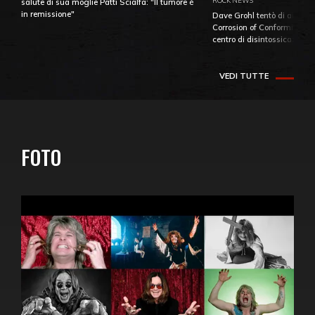
ROCK NEWS
salute di sua moglie Patti Scialfa: "Il tumore è
in remissione"
Dave Grohl tentò di aiutare
Corrosion of Conformity fino
centro di disintossicazione
VEDI TUTTE
FOTO