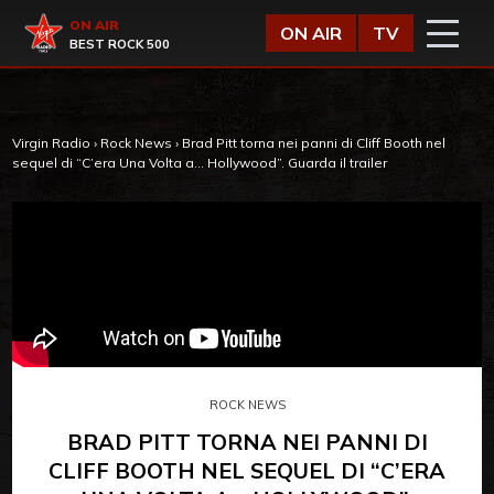
Vai al contenuto
Virgin Radio
ON AIR
ON AIR
TV
BEST ROCK 500
Virgin Radio
›
Rock News
›
Brad Pitt torna nei panni di Cliff Booth nel
sequel di “C’era Una Volta a… Hollywood”. Guarda il trailer
ROCK NEWS
BRAD PITT TORNA NEI PANNI DI
CLIFF BOOTH NEL SEQUEL DI “C’ERA