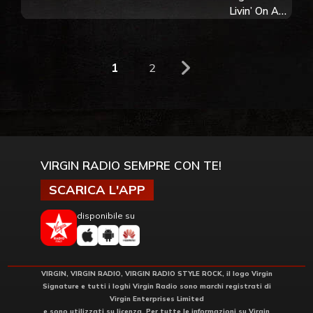
Livin’ On A
Prayer:
avrebbe
voluto che
1
2
fosse molto
più dura
VIRGIN RADIO SEMPRE CON TE!
SCARICA L'APP
disponibile su
VIRGIN, VIRGIN RADIO, VIRGIN RADIO STYLE ROCK, il logo Virgin
Signature e tutti i loghi Virgin Radio sono marchi registrati di
Virgin Enterprises Limited
e sono utilizzati su licenza. Per tutte le informazioni su Virgin