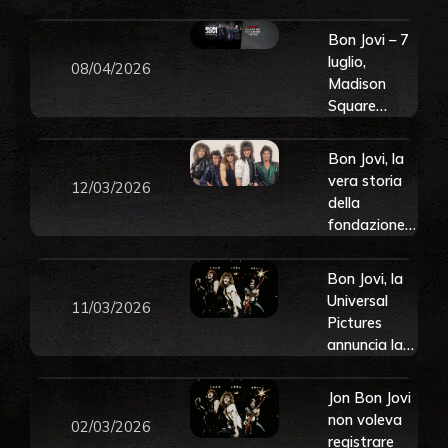
al
matrimonio
Bon Jovi – 7
della figlia
luglio,
08/04/2026
(ma Jon Bon
Madison
Jovi non è
Square
invitato).
Garden. Vola
Guarda il
a New York
Bon Jovi, la
video
insieme a
vera storia
12/03/2026
Virgin Radio
della
fondazione
della band
del New
Bon Jovi, la
Jersey
Universal
11/03/2026
Pictures
annuncia la
realizzazione
del biopic
Jon Bon Jovi
sulla storia
non voleva
02/03/2026
della band
registrare