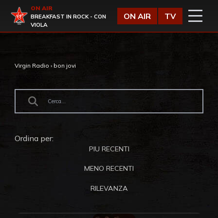
Vai al contenuto
ON AIR
Virgin Radio
ON AIR
TV
BREAKFAST IN ROCK - CON
VIOLA
Virgin Radio
›
bon jovi
Ordina per:
PIU RECENTI
MENO RECENTI
RILEVANZA