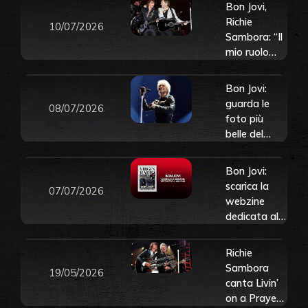
Bon Jovi,
Richie
10/07/2026
Sambora: “Il
mio ruolo
nella band
era quello di
Bon Jovi:
tenere il
guarda le
08/07/2026
becco
foto più
chiuso”
belle del
concerto a
New York
Bon Jovi:
scarica la
07/07/2026
webzine
dedicata al
concerto al
Madison
Richie
Square
Sambora
19/05/2026
Garden di
canta Livin’
New York –
on a Prayer
7 luglio 2026