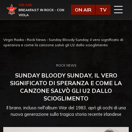
Vai al contenuto
ON AIR
Virgin Radio
ON AIR
TV
BREAKFAST IN ROCK - CON
VIOLA
Virgin Radio
›
Rock News
›
Sunday Bloody Sunday, il vero significato di
speranza e come la canzone salvò gli U2 dallo scioglimento
ROCK NEWS
SUNDAY BLOODY SUNDAY, IL VERO
SIGNIFICATO DI SPERANZA E COME LA
CANZONE SALVÒ GLI U2 DALLO
SCIOGLIMENTO
Il brano, incluso nell'album War del 1983, aprì gli occhi di una
nuova generazione sulla tragica storia recente irlandese