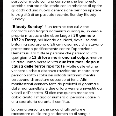
particolar modo con una canzone che ben presto
sarebbe entrata nella storia con la missione di aprire
gli occhi ad una nuova generazione per non ripetere
la tragicità di un passato recente: Sunday Bloody
Sunday.
“
Bloody Sunday
” è un termine con cui viene
ricordata una tragica domenica di sangue, un vero e
proprio massacro che ebbe luogo il
30 gennaio
1972
a
Derry
, nell’Irlanda del Nord, dove i soldati
britannici spararono a 26 civili disarmati che stavano
protestando pacificamente contro l’operazione
Demetrius. Tra tutte le persone che persero la vita
quel giorno
13 di loro morirono sul colpo
, mentre
un altro uomo perse la vita
quattro mesi dopo a
causa delle ferite riportate
. Molte delle vittime
vennero uccise a distanza ravvicinata, mentre altre
perirono sotto i colpi dei soldati britannici mentre
cercavano di prestare soccorso ai feriti. Altri
manifestanti vennero feriti da proiettili di gomma e
dalle manganellate e due di loro vennero investiti dai
veicoli dell’esercito. Si dice che questo massacro
abbia avuto il maggior numero di persone uccise in
una sparatoria durante il conflitto.
La prima persona che cercò di affrontare e
raccontare quella tragica domenica di sangue