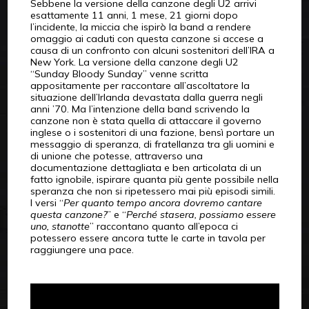
Sebbene la versione della canzone degli U2 arrivi
esattamente 11 anni, 1 mese, 21 giorni dopo
l’incidente, la miccia che ispirò la band a rendere
omaggio ai caduti con questa canzone si accese a
causa di un confronto con alcuni sostenitori dell’IRA a
New York. La versione della canzone degli U2
“Sunday Bloody Sunday” venne scritta
appositamente per raccontare all’ascoltatore la
situazione dell’Irlanda devastata dalla guerra negli
anni ’70. Ma l’intenzione della band scrivendo la
canzone non è stata quella di attaccare il governo
inglese o i sostenitori di una fazione, bensì portare un
messaggio di speranza, di fratellanza tra gli uomini e
di unione che potesse, attraverso una
documentazione dettagliata e ben articolata di un
fatto ignobile, ispirare quanta più gente possibile nella
speranza che non si ripetessero mai più episodi simili.
I versi “
Per quanto tempo ancora dovremo cantare
questa canzone?
” e “
Perché stasera, possiamo essere
uno, stanotte
” raccontano quanto all’epoca ci
potessero essere ancora tutte le carte in tavola per
raggiungere una pace.