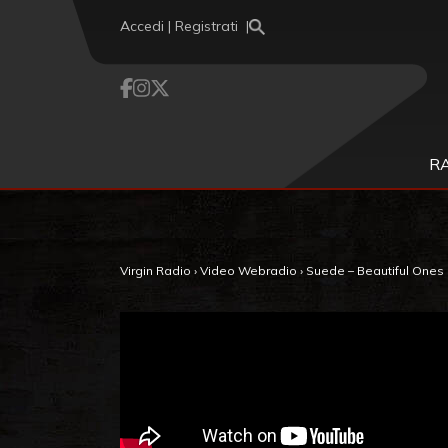
Vai al contenuto
Accedi | Registrati
R
Virgin Radio
›
Video Webradio
›
Suede – Beautiful Ones