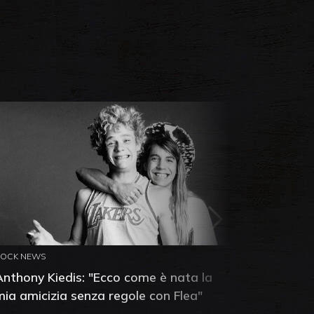
ROCK NEWS
ROCK NEW
Anthony Kiedis: "Ecco come è nata la
Led Zepp
mia amicizia senza regole con Flea"
Knebwor