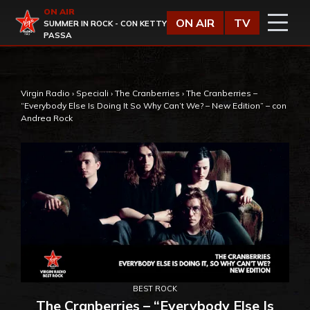
Vai al contenuto
ON AIR
Virgin Radio
ON AIR
TV
SUMMER IN ROCK - CON KETTY
PASSA
Virgin Radio
›
Speciali
›
The Cranberries
›
The Cranberries –
“Everybody Else Is Doing It So Why Can’t We? – New Edition” – con
Andrea Rock
BEST ROCK
The Cranberries – “Everybody Else Is