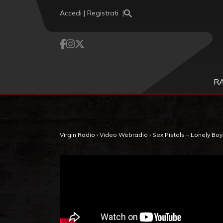
Vai al contenuto
Accedi | Registrati
R
Virgin Radio
›
Video Webradio
›
Sex Pistols – Lonely Boy