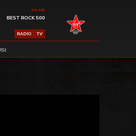
ON AIR
BEST ROCK 500
RADIO
TV
SI