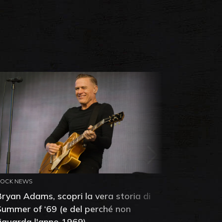
ROCK NEWS
ROCK NEW
Bryan Adams, scopri la vera storia di
Anthony 
Summer of ‘69 (e del perché non
mia amic
riguarda l'anno 1969)