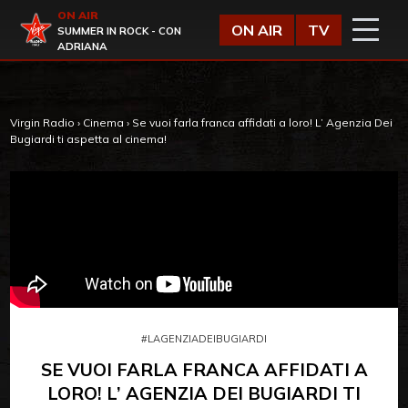
Vai al contenuto
ON AIR
Virgin Radio
ON AIR
TV
SUMMER IN ROCK - CON
ADRIANA
Virgin Radio
›
Cinema
›
Se vuoi farla franca affidati a loro! L’ Agenzia Dei
Bugiardi ti aspetta al cinema!
#LAGENZIADEIBUGIARDI
SE VUOI FARLA FRANCA AFFIDATI A
LORO! L’ AGENZIA DEI BUGIARDI TI