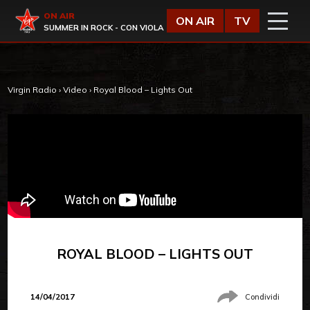
Vai al contenuto
Virgin Radio
ON AIR
ON AIR
TV
SUMMER IN ROCK - CON VIOLA
Virgin Radio
›
Video
›
Royal Blood – Lights Out
ROYAL BLOOD – LIGHTS OUT
14/04/2017
Condividi