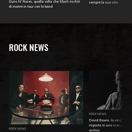
Guns N' Roses, quella volta che Slash rischiò
sempre la sua vita
di morire in tour con la band
ROCK NEWS
ROCK NEWS
David Bowie, la vera identi
risposta in una sceneggiatu
ROCK NEWS
archivi