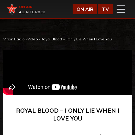
Vai al contenuto
Virgin Radio
ON AIR
ON AIR
TV
ALL NITE ROCK
Virgin Radio
›
Video
›
Royal Blood – I Only Lie When I Love You
ROYAL BLOOD – I ONLY LIE WHEN I
LOVE YOU