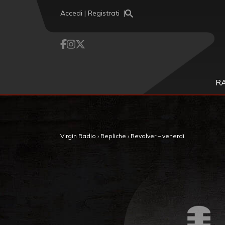
Vai al contenuto
Accedi | Registrati
R
Virgin Radio
›
Repliche
›
Revolver – venerdi