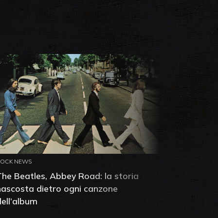
ROCK NEWS
ROCK NEW
The Beatles, Abbey Road: la storia
Neil You
nascosta dietro ogni canzone
dell'alb
dell’album
che salv
success