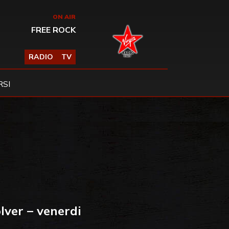
ON AIR
FREE ROCK
RADIO
TV
SI
lver – venerdi