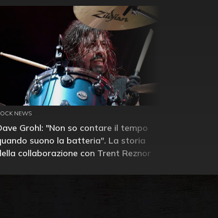
ROCK NEWS
Dave Grohl: "Non so contare il tempo
quando suono la batteria". La storia
della collaborazione con Trent Reznor