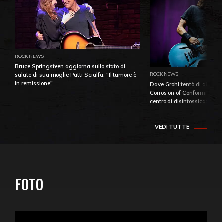
ROCK NEWS
Bruce Springsteen aggiorna sullo stato di
ROCK NEWS
salute di sua moglie Patti Scialfa: "Il tumore è
in remissione"
Dave Grohl tentò di aiutare
Corrosion of Conformity fino
centro di disintossicazione
VEDI TUTTE
FOTO