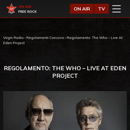
Vai al contenuto
Virgin Radio
ON AIR
ON AIR
TV
FREE ROCK
Virgin Radio
›
Regolamenti Concorsi
›
Regolamento: The Who – Live At
Eden Project
REGOLAMENTO: THE WHO – LIVE AT EDEN
PROJECT