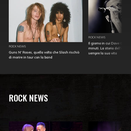
ROCK NEWS
Il giorno in cui Dave Gahan
ROCK NEWS
minuti. La storia dell'over
Guns N' Roses, quella volta che Slash rischiò
sempre la sua vita
di morire in tour con la band
ROCK NEWS