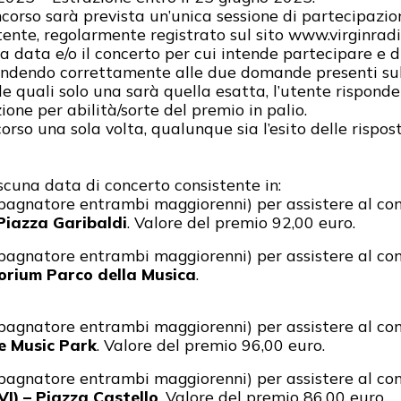
corso sarà prevista un’unica sessione di partecipazi
nte, regolarmente registrato sul sito
www.virginradi
la data e/o il concerto per cui intende partecipare e 
ispondendo correttamente alle due domande presenti su
lle quali solo una sarà quella esatta,
l’utente rispond
zione per
abilità/sorte del premio in palio.
rso una sola volta, qualunque sia l’esito delle rispost
cuna data di concerto consistente in:
agnatore entrambi maggiorenni) per assistere al con
Piazza Garibaldi
.
Valore del premio 92,00 euro.
agnatore entrambi maggiorenni) per assistere al con
orium Parco della Musica
.
agnatore entrambi maggiorenni) per assistere al con
e Music Park
.
Valore del premio 96,00 euro.
agnatore entrambi maggiorenni) per assistere al con
VI) –
Piazza Castello
.
Valore del premio 86,00 euro.