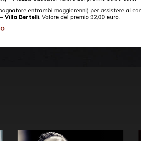
agnatore entrambi maggiorenni) per assistere al con
i
–
Villa Bertelli
.
Valore del premio 92,00 euro.
TO