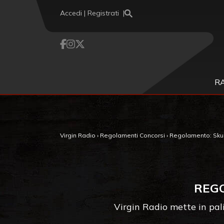
Vai al contenuto
Accedi | Registrati
R
Virgin Radio
›
Regolamenti Concorsi
›
Regolamento: Skun
REGO
Virgin Radio mette in pali