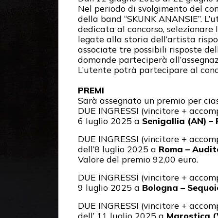
Nel periodo di svolgimento del con
del
la band “SKUNK ANANSIE”. L’ute
dedicata al concorso, selezionare 
legate alla storia dell’artista r
associate tre possibili risposte de
domande parteciperà all’assegna
L’utente potrà partecipare al conco
PREMI
Sarà assegnato un premio per cias
DUE INGRESSI (vincitore + accomp
6 luglio 2025 a
Senigallia (AN)
–
DUE INGRESSI (vincitore + accomp
del
l’8 luglio 2025 a
Roma –
Audit
Valore del premio 92,00 euro.
DUE INGRESSI (vincitore + accomp
9 luglio 2025 a
Bologna
–
Sequoi
DUE INGRESSI (vincitore + accomp
del
l’ 11 luglio 2025 a
Marostica (