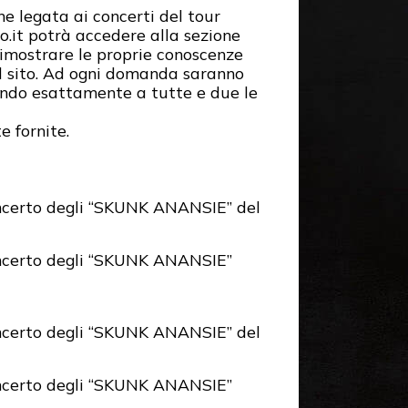
one legata ai
concerti del tour
o.it
potrà accedere alla sezione
dimostrare le proprie
conoscenze
l
sito. Ad ogni domanda saranno
endo esattamente a tutte e due le
e fornite.
certo d
egli “SKUNK ANANSIE”
del
certo d
egli “SKUNK ANANSIE”
certo d
egli “SKUNK ANANSIE”
del
certo d
egli “SKUNK ANANSIE”