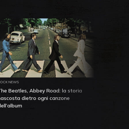
ROCK NEWS
ROCK NEW
The Beatles, Abbey Road: la storia
Neil You
nascosta dietro ogni canzone
dell'alb
dell’album
che salv
success