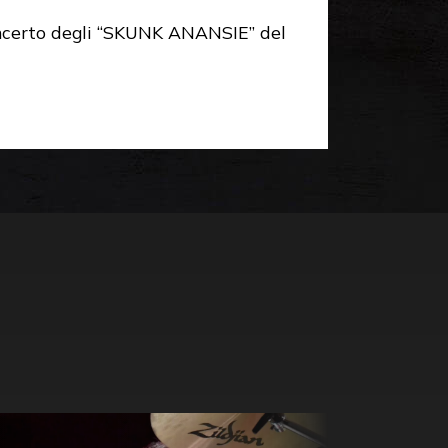
certo d
egli “SKUNK ANANSIE”
del