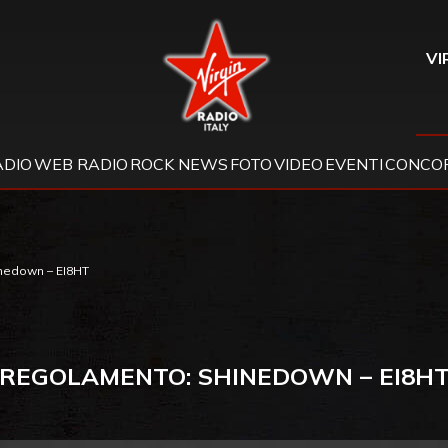
Virgin Radio
VI
ADIO
WEB RADIO
ROCK NEWS
FOTO
VIDEO
EVENTI
CONCOR
nedown – EI8HT
REGOLAMENTO: SHINEDOWN – EI8H