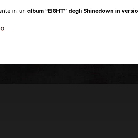
ente in: un
album “EI8HT” degli Shinedown in versi
TO