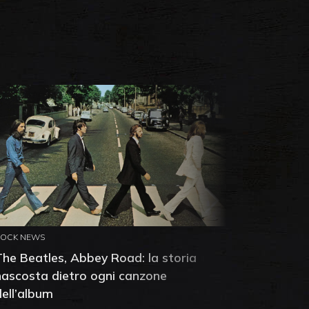
ROCK NEWS
ROCK NEW
The Beatles, Abbey Road: la storia
Neil You
nascosta dietro ogni canzone
dell'alb
dell’album
che salv