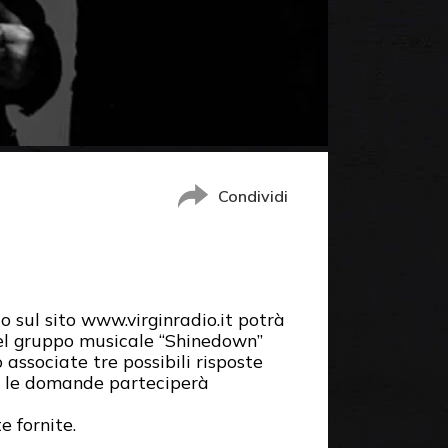
Condividi
o sul sito www.virginradio.it potrà
del gruppo musicale “Shinedown”
ssociate tre possibili risposte
re le domande parteciperà
e fornite.