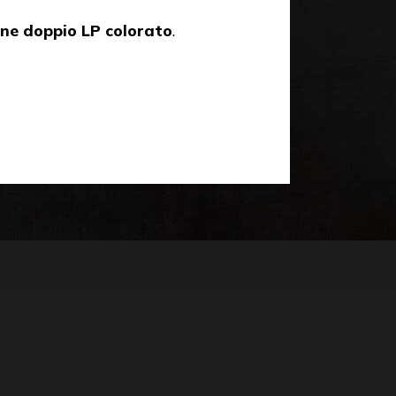
one doppio LP colorato
.