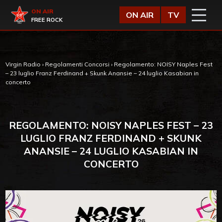
Vai al contenuto
Virgin Radio
ON AIR
ON AIR
TV
FREE ROCK
Virgin Radio
›
Regolamenti Concorsi
›
Regolamento: NOISY Naples Fest
– 23 luglio Franz Ferdinand + Skunk Anansie – 24 luglio Kasabian in
concerto
REGOLAMENTO: NOISY NAPLES FEST – 23
LUGLIO FRANZ FERDINAND + SKUNK
ANANSIE – 24 LUGLIO KASABIAN IN
CONCERTO