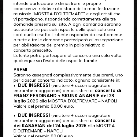
intende partecipare e dimostrare le proprie
conoscenze relative alla storia della manifestazione
musicale “MOSTRA D’OLTREMARE” e degli artisti che
vi partecipano, rispondendo correttamente alle tre
domande presenti sul sito. A ogni domanda saranno
associate tre possibili risposte delle quali solo una
sarà quella esatta. L’utente rispondendo esattamente
a tutte e tre le domande parteciperà all’assegnazione
per abilità/sorte del premio in palio relativo al
concerto prescelto.
L’utente potrà partecipare al concorso una sola volta,
qualunque sia l’esito delle risposte fornite.
PREMI
Saranno assegnati complessivamente due premi, uno
per ciascun concerto indicato, ognuno consistente in:
•
DUE INGRESSI
(vincitore + accompagnatore
entrambe maggiorenni) per assistere al
concerto di
FRANZ FERDINAND + SKUNK ANANSIE del 23
luglio
2026 alla MOSTRA D’OLTREMARE – NAPOLI
Valore del premio 80,00 euro.
•
DUE INGRESSI
(vincitore + accompagnatore
entrambe maggiorenni) per assistere al
concerto
dei KASABIAN del 24 luglio 2026
alla MOSTRA
D’OLTREMARE – NAPOLI
Valore del premio 80,00 euro.