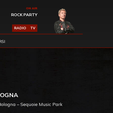
ON AIR
ROCK PARTY
RADIO
TV
SI
LOGNA
a Bologna – Sequoie Music Park