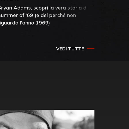
Bryan Adams, scopri la vera storia di
Anthony 
Summer of ‘69 (e del perché non
mia amic
riguarda l'anno 1969)
VEDI TUTTE