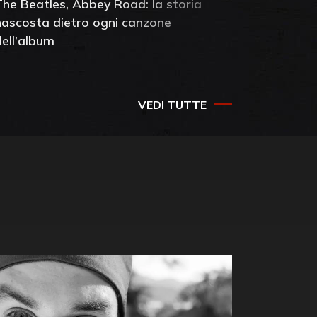
The Beatles, Abbey Road: la storia
Neil You
nascosta dietro ogni canzone
dell'alb
dell’album
che salv
success
VEDI TUTTE