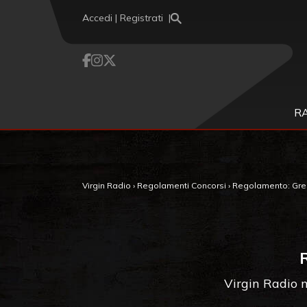
Vai al contenuto
Accedi | Registrati
R
Virgin Radio
›
Regolamenti Concorsi
›
Regolamento: Gree
Virgin Radio m