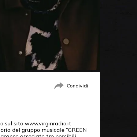
Condividi
o sul sito www.virginradio.it
storia del gruppo musicale “GREEN
ranno associate tre possibili