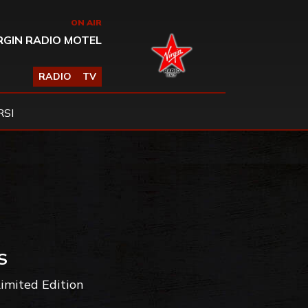
ON AIR
RGIN RADIO MOTEL
RADIO
TV
SI
S
Limited Edition