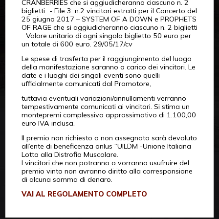
CRANBERRIES che si aggiudicheranno ciascuno n. 2
biglietti - File 3: n.2 vincitori estratti per il Concerto del
25 giugno 2017 – SYSTEM OF A DOWN e PROPHETS
OF RAGE che si aggiudicheranno ciascuno n. 2 biglietti
Valore unitario di ogni singolo biglietto 50 euro per
un totale di 600 euro. 29/05/17/cv
Le spese di trasferta per il raggiungimento del luogo
della manifestazione saranno a carico dei vincitori. Le
date e i luoghi dei singoli eventi sono quelli
ufficialmente comunicati dal Promotore,
tuttavia eventuali variazioni/annullamenti verranno
tempestivamente comunicati ai vincitori. Si stima un
montepremi complessivo approssimativo di 1.100,00
euro IVA inclusa.
Il premio non richiesto o non assegnato sarà devoluto
all’ente di beneficenza onlus “UILDM -Unione Italiana
Lotta alla Distrofia Muscolare.
I vincitori che non potranno o vorranno usufruire del
premio vinto non avranno diritto alla corresponsione
di alcuna somma di denaro.
VAI AL REGOLAMENTO COMPLETO