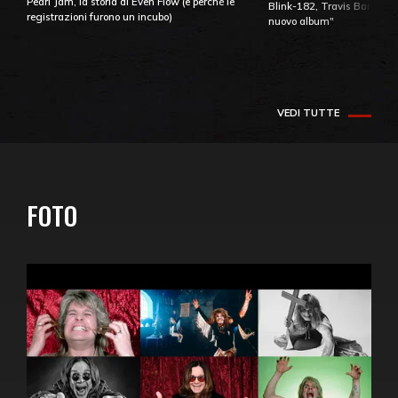
Pearl Jam, la storia di Even Flow (e perché le
Blink-182, Travis Barker: 
registrazioni furono un incubo)
nuovo album"
VEDI TUTTE
FOTO