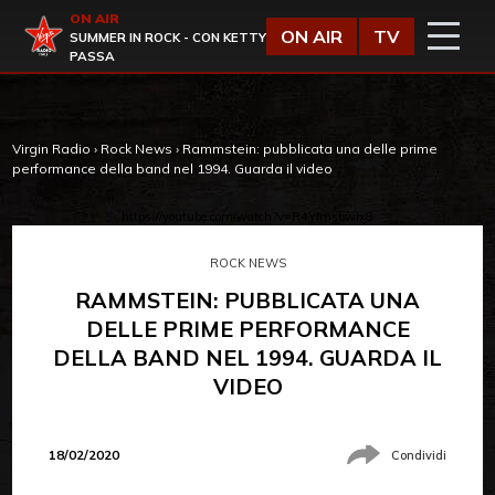
Vai al contenuto
ON AIR
Virgin Radio
ON AIR
TV
SUMMER IN ROCK - CON KETTY
PASSA
Virgin Radio
›
Rock News
›
Rammstein: pubblicata una delle prime
performance della band nel 1994. Guarda il video
https://youtube.com/watch?v=R4YImsbwIx8
ROCK NEWS
RAMMSTEIN: PUBBLICATA UNA
DELLE PRIME PERFORMANCE
DELLA BAND NEL 1994. GUARDA IL
VIDEO
18/02/2020
Condividi