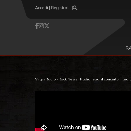
Vai al contenuto
Accedi | Registrati
R
Virgin Radio
›
Rock News
›
Radiohead, il concerto integr