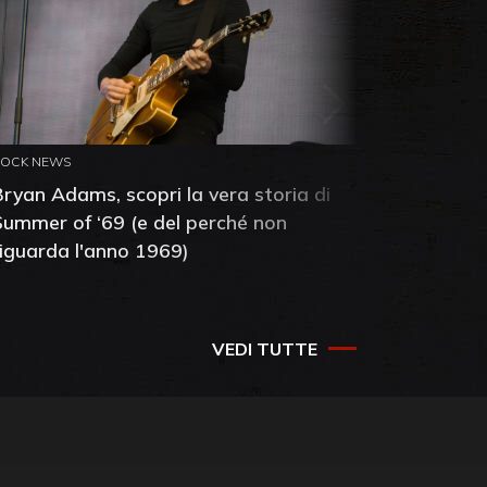
ROCK NEWS
ROCK NEW
Bryan Adams, scopri la vera storia di
Anthony 
Summer of ‘69 (e del perché non
mia amic
riguarda l'anno 1969)
VEDI TUTTE