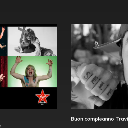
Buon compleanno Travi
e