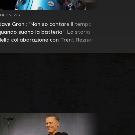
ROCK NEWS
Dave Grohl: "Non so contare il tempo
quando suono la batteria". La storia
della collaborazione con Trent Reznor