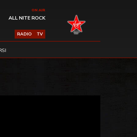
ON AIR
ALL NITE ROCK
RADIO
TV
SI