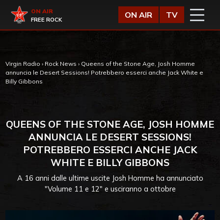
Vai al contenuto
Virgin Radio
ON AIR
ON AIR
TV
FREE ROCK
Virgin Radio
›
Rock News
›
Queens of the Stone Age, Josh Homme
annuncia le Desert Sessions! Potrebbero esserci anche Jack White e
Billy Gibbons
QUEENS OF THE STONE AGE, JOSH HOMME
ANNUNCIA LE DESERT SESSIONS!
POTREBBERO ESSERCI ANCHE JACK
WHITE E BILLY GIBBONS
A 16 anni dalle ultime uscite Josh Homme ha annunciato
"Volume 11 e 12" e usciranno a ottobre