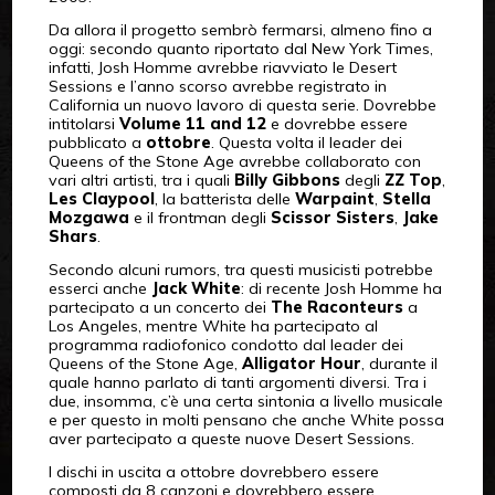
Da allora il progetto sembrò fermarsi, almeno fino a
oggi: secondo quanto riportato dal New York Times,
infatti, Josh Homme avrebbe riavviato le Desert
Sessions e l’anno scorso avrebbe registrato in
California un nuovo lavoro di questa serie. Dovrebbe
intitolarsi
Volume 11 and 12
e dovrebbe essere
pubblicato a
ottobre
. Questa volta il leader dei
Queens of the Stone Age avrebbe collaborato con
vari altri artisti, tra i quali
Billy Gibbons
degli
ZZ Top
,
Les Claypool
, la batterista delle
Warpaint
,
Stella
Mozgawa
e il frontman degli
Scissor Sisters
,
Jake
Shars
.
Secondo alcuni rumors, tra questi musicisti potrebbe
esserci anche
Jack White
: di recente Josh Homme ha
partecipato a un concerto dei
The Raconteurs
a
Los Angeles, mentre White ha partecipato al
programma radiofonico condotto dal leader dei
Queens of the Stone Age,
Alligator Hour
, durante il
quale hanno parlato di tanti argomenti diversi. Tra i
due, insomma, c’è una certa sintonia a livello musicale
e per questo in molti pensano che anche White possa
aver partecipato a queste nuove Desert Sessions.
I dischi in uscita a ottobre dovrebbero essere
composti da 8 canzoni e dovrebbero essere