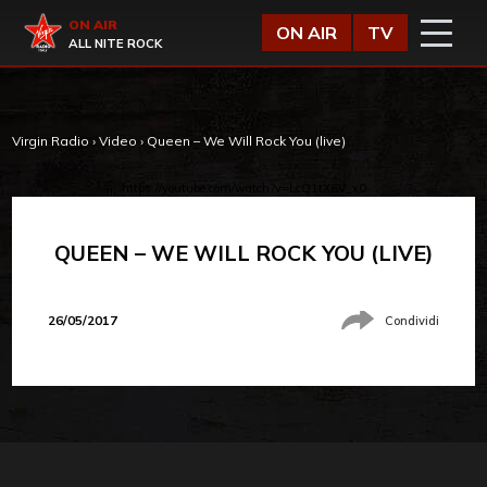
Vai al contenuto
Virgin Radio
ON AIR
ON AIR
TV
ALL NITE ROCK
Virgin Radio
›
Video
›
Queen – We Will Rock You (live)
https://youtube.com/watch?v=LcQ1tX6V_x0
QUEEN – WE WILL ROCK YOU (LIVE)
26/05/2017
Condividi