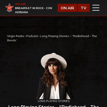
Vai al contenuto
ON AIR
Virgin Radio
ON AIR
TV
BREAKFAST IN ROCK - CON
ADRIANA
,
Virgin Radio
›
Podcast
›
Long Playing Stories – “Radiohead – The
Bends”
LONG PLAYING STORIES
Long Playing Stories – “Radiohead – The