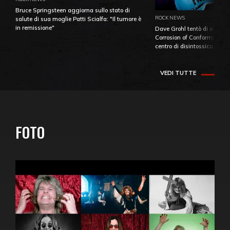
Bruce Springsteen aggiorna sullo stato di
ROCK NEWS
salute di sua moglie Patti Scialfa: "Il tumore è
in remissione"
Dave Grohl tentò di aiutare
Corrosion of Conformity fino
centro di disintossicazione
VEDI TUTTE
FOTO