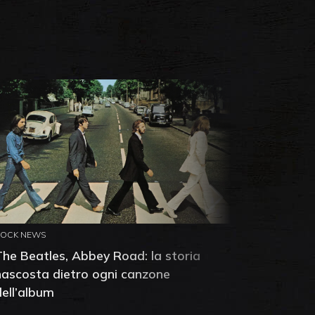
ROCK NEWS
ROCK NEW
The Beatles, Abbey Road: la storia
Neil You
nascosta dietro ogni canzone
dell'alb
dell’album
che salv
success