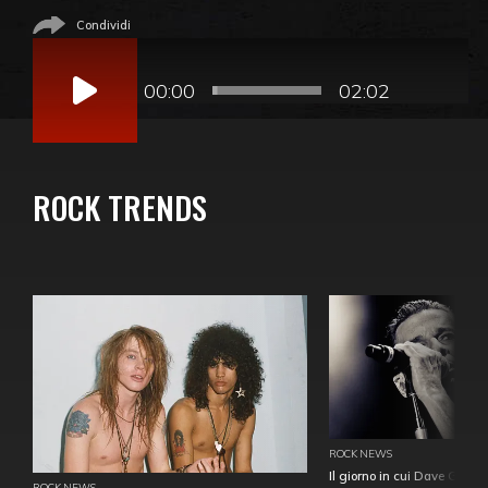
Condividi
Audio
Player
00:00
02:02
ROCK TRENDS
ROCK NEWS
Il giorno in cui Dave Gahan
ROCK NEWS