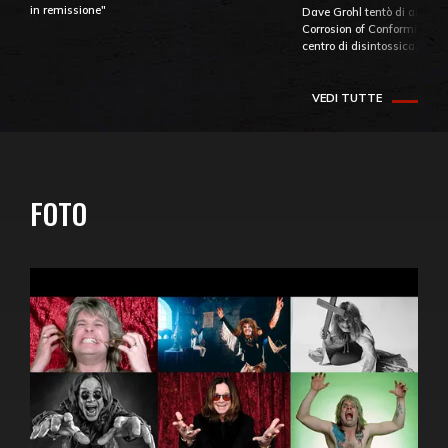
in remissione"
Dave Grohl tentò di aiutare
Corrosion of Conformity fino
centro di disintossicazione
VEDI TUTTE
FOTO