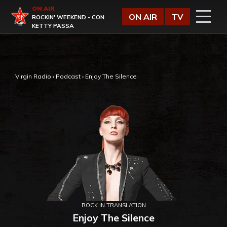
Vai al contenuto
ON AIR
Virgin Radio
ON AIR
TV
ROCKIN' WEEKEND - CON
KETTY PASSA
,
Virgin Radio
›
Podcast
›
Enjoy The Silence
ROCK IN TRANSLATION
Enjoy The Silence