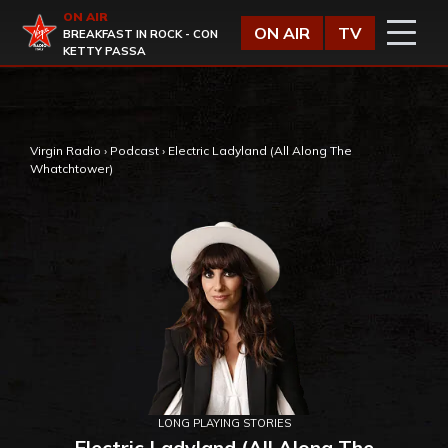
Vai al contenuto
ON AIR
Virgin Radio
ON AIR
TV
BREAKFAST IN ROCK - CON
KETTY PASSA
,
Virgin Radio
›
Podcast
›
Electric Ladyland (All Along The
Whatchtower)
LONG PLAYING STORIES
Electric Ladyland (All Along The