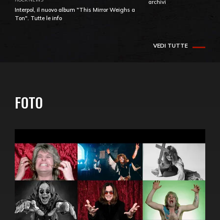
archivi
Interpol, il nuovo album "This Mirror Weighs a
Ton". Tutte le info
VEDI TUTTE
FOTO