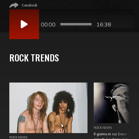
Condividi
Audio
Player
00:00
16:38
ROCK TRENDS
ROCK NEWS
Il giorno in cui Dave Gahan
ROCK NEWS