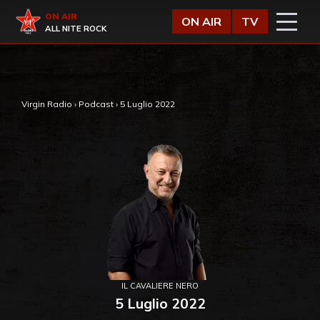
Vai al contenuto
Virgin Radio
ON AIR
ON AIR
TV
ALL NITE ROCK
,
Virgin Radio
›
Podcast
›
5 Luglio 2022
IL CAVALIERE NERO
5 Luglio 2022