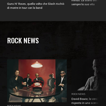
minuti. La storia dell'over
Guns N' Roses, quella volta che Slash rischiò
sempre la sua vita
di morire in tour con la band
ROCK NEWS
ROCK NEWS
David Bowie, la vera identi
risposta in una sceneggiatu
ROCK NEWS