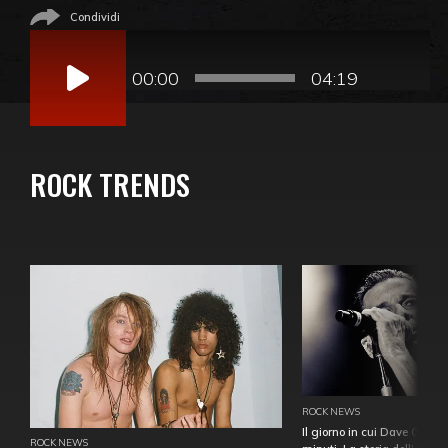
Condividi
Audio
Player
00:00
04:19
ROCK TRENDS
ROCK NEWS
Il giorno in cui Dave Gahan
ROCK NEWS