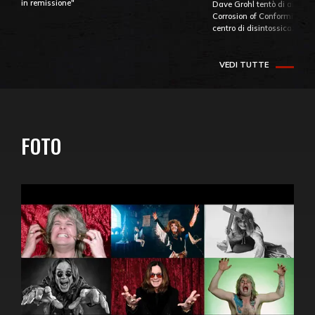
in remissione"
Dave Grohl tentò di aiutare
Corrosion of Conformity fino
centro di disintossicazione
VEDI TUTTE
FOTO