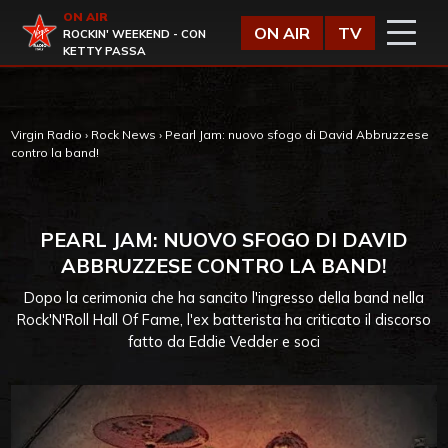
Vai al contenuto
ON AIR
Virgin Radio
ON AIR
TV
ROCKIN' WEEKEND - CON
KETTY PASSA
Virgin Radio
›
Rock News
›
Pearl Jam: nuovo sfogo di David Abbruzzese
contro la band!
PEARL JAM: NUOVO SFOGO DI DAVID
ABBRUZZESE CONTRO LA BAND!
Dopo la cerimonia che ha sancito l'ingresso della band nella
Rock'N'Roll Hall Of Fame, l'ex batterista ha criticato il discorso
fatto da Eddie Vedder e soci