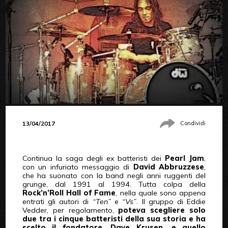
13/04/2017
Condividi
Continua la saga degli ex batteristi dei
Pearl Jam
,
con un infuriato messaggio di
David Abbruzzese
,
che ha suonato con la band negli anni ruggenti del
grunge, dal 1991 al 1994. Tutta colpa della
Rock’n’Roll Hall of Fame
, nella quale sono appena
entrati gli autori di
“Ten”
e
“Vs”
. ll gruppo di Eddie
Vedder, per regolamento,
poteva scegliere solo
due tra i cinque batteristi della sua storia e ha
scelto il fondatore, Dave Krusen, e quello