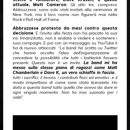
attuale, Matt Cameron
. Gli altri tre, compreso
Abbruzzese, sono solo stati invitati alla cerimonia di
New York, ma il loro nome non figurerà mai nella
Rock’n’Roll Hall of Fame.
Abbruzzese protesta da mesi contro questa
decisione
. E l’invito alla festa non ha placato la sua
ira. Innanzitutto, non è andato a vedere e sostenere i
suoi compagni. E poi con un messaggio su YouTube li
ha di nuovo attaccati:
“La band ha scritto su Twitter
che hanno accolto l’idea dell’organizzazione di
concedere la possibilità che tutti i batteristi fossero
presenti. Questo non è un invito.
La band mi ha
messo sullo stesso piano di ragazzi come Matt
Chamberlain e Dave K, un vero schiaffo in faccia
…
tutti i sacrifici, il lavoro, i contributi fisici ed emotivi…e il
modo irrispettoso di come sono stato licenziato. Ho
dato a questa band tutto quello che avevo da dare in
ogni singolo momento. Non ho mai suonato per i
soldi”
.