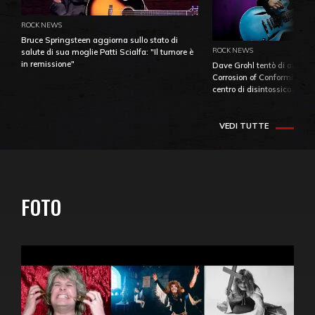
ROCK NEWS
Bruce Springsteen aggiorna sullo stato di
ROCK NEWS
salute di sua moglie Patti Scialfa: "Il tumore è
in remissione"
Dave Grohl tentò di aiutare
Corrosion of Conformity fino
centro di disintossicazione
VEDI TUTTE
FOTO