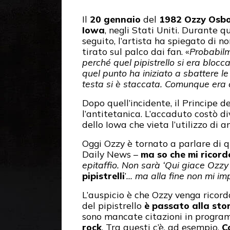
Il
20 gennaio
del
1982
Ozzy Osb
Iowa
, negli Stati Uniti. Durante 
seguito, l’artista ha spiegato di n
tirato sul palco dai fan. «
Probabilm
perché quel pipistrello si era bloc
quel punto ha iniziato a sbattere le
testa si è staccata. Comunque era 
Dopo quell’incidente, il Principe d
l’antitetanica. L’accaduto costò di
dello Iowa che vieta l’utilizzo di a
Oggi Ozzy è tornato a parlare di qu
Daily News –
ma so che mi ricord
epitaffio. Non sarà ‘Qui giace Ozzy
pipistrelli
’
… ma alla fine non mi im
L’auspicio è che Ozzy venga ricorda
del pipistrello
è passato alla sto
sono mancate citazioni in programm
rock
. Tra questi c’è, ad esempio,
C