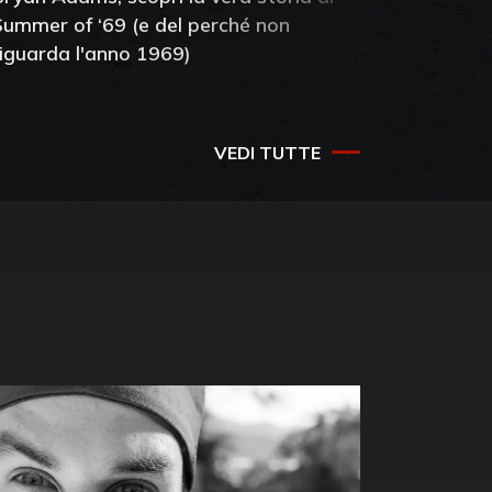
Summer of ‘69 (e del perché non
mia amic
riguarda l'anno 1969)
VEDI TUTTE