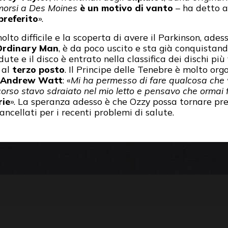
 morsi a Des Moines
è un motivo di vanto
– ha detto a
preferito
».
olto difficile e la scoperta di avere il Parkinson, ad
Ordinary Man
, è da poco uscito e sta già conquistando t
ute e il disco è entrato nella classifica dei dischi più 
 al
terzo posto
. Il Principe delle Tenebre è molto org
Andrew Watt
: «
Mi ha permesso di fare qualcosa che 
corso stavo sdraiato nel mio letto e pensavo che ormai f
rie
». La speranza adesso è che Ozzy possa tornare pre
cancellati per i recenti problemi di salute.