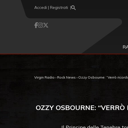
Vai al contenuto
Accedi | Registrati
R
Virgin Radio
›
Rock News
›
Ozzy Osbourne: “Verrò ricorda
OZZY OSBOURNE: “VERRÒ 
Il Principe delle Tenebre to