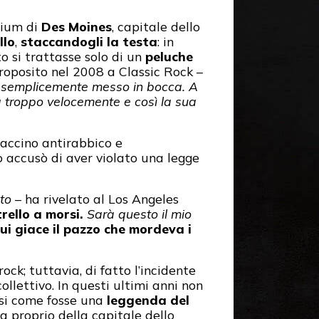
rium di
Des Moines
, capitale dello
llo
,
staccandogli la testa
: in
to si trattasse solo di un
peluche
roposito nel 2008 a Classic Rock –
no semplicemente messo in bocca. A
ma troppo velocemente e così la sua
 vaccino antirabbico e
lo accusò di aver violato una legge
ato
– ha rivelato al Los Angeles
rello a morsi.
Sarà questo il mio
ui giace il pazzo che mordeva i
ck; tuttavia, di fatto l’incidente
llettivo. In questi ultimi anni non
asi come fosse una
leggenda del
ia proprio della capitale dello