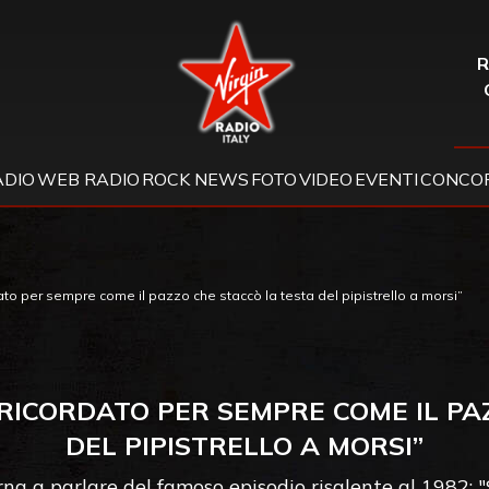
Virgin Radio
R
ADIO
WEB RADIO
ROCK NEWS
FOTO
VIDEO
EVENTI
CONCOR
to per sempre come il pazzo che staccò la testa del pipistrello a morsi”
RICORDATO PER SEMPRE COME IL PA
DEL PIPISTRELLO A MORSI”
rna a parlare del famoso episodio risalente al 1982: "