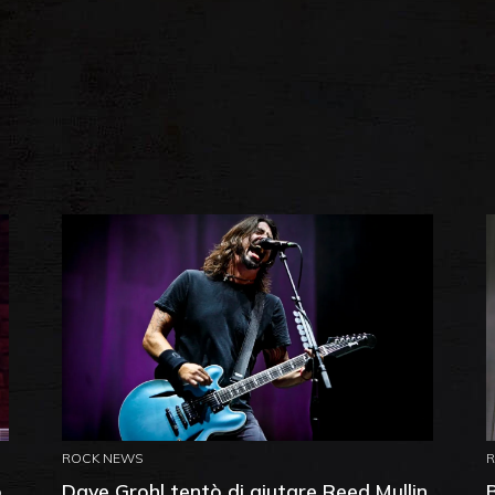
ROCK NEWS
o
Dave Grohl tentò di aiutare Reed Mullin