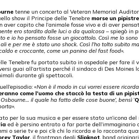
ourne
tenne un concerto al Veteran Memorial Audito
quello show il Principe delle Tenebre
morse un pipistre
on aver capito che l’animale fosse vivo e di aver pensa
ente ero stordito dalle luci o da qualcosa
– spiegò in p
cato e io ho pensato fosse un giocattolo. Così me lo so
 ali e per me è stato uno shock. Così l’ho tolto subito 
caldo e croccante, come un panino del fast food
».
elle Tenebre fu portato subito in ospedale per fare il
versi guai all’artista perché il sindaco di Des Moines 
nimali durante gli spettacoli.
ell’episodio: «
Non è il modo in cui vorrei essere ricord
eranno come l’uomo che staccò la testa di un pipist
 Osbourne… il quale ha fatto delle cose buone’, bensì
‘
Q
porta
».
to per la sua musica e per essere stato un’icona del ro
ria
ed è persino entrato a far parte dell’immaginario co
i o serie tv e poi c’è chi lo ricorda e lo racconta qu
orey Taylor
, il frontman degli
Slipknot
, band originar