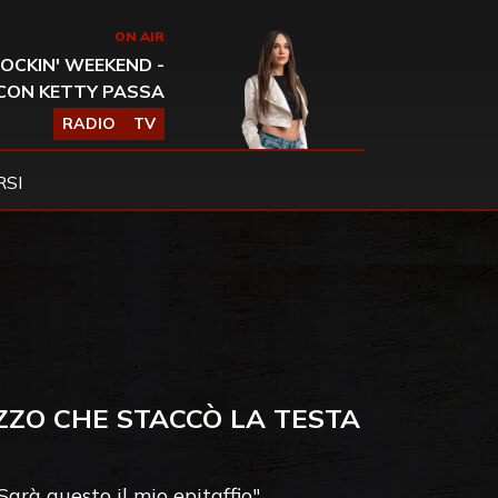
ON AIR
OCKIN' WEEKEND -
CON KETTY PASSA
RADIO
TV
SI
ZZO CHE STACCÒ LA TESTA
Sarà questo il mio epitaffio"