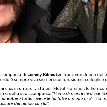
a scomparsa di
Lemmy Kilmister
, frontman di una dell
icordo è sempre vivo sia nei suoi fan, sia nei colleghi e
ne
che, in un’intervista per Metal Hammer, lo ha ricor
rima della sua scomparsa. “
Prima di morire mi disse ‘Be
andrebbero fatte, invece le ho fatte a modo mio’
– ha r
assare del tempo con lui
”.