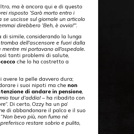
ltro, ma è ancora qui e di questo
ei risposto ‘Sarò morto entro i
a se uscisse sul giornale un articolo
semmai direbbero ‘Beh, è ovvio!’
“.
 di simile, considerando la lunga
tromba dell’ascensore e fuori dalla
te mentre mi portavano all’ospedale.
osì tanti problemi di salute,
ococco
che lo ha costretto a
 avere la pelle davvero dura;
adorare i suoi nipoti ma che
non
tenzione di andare in pensione
,
mio tour d’addio!
– ha ribadito con
bre
”. Di certo, Ozzy ha un po’
ne di abbandonare il palco e il suo
 “
Non bevo più, non fumo né
preferisco restare sobrio e pulito,