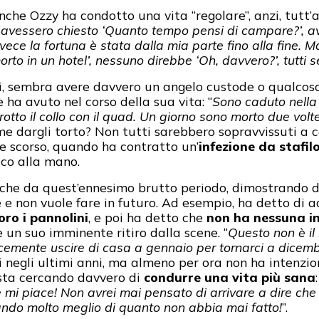
he Ozzy ha condotto una vita “regolare”, anzi, tutt’a
 avessero chiesto ‘Quanto tempo pensi di campare?’, avr
nvece la fortuna è stata dalla mia parte fino alla fine. M
rto in un hotel’, nessuno direbbe ‘Oh, davvero?’, tutti 
tti, sembra avere davvero un angelo custode o qualcosa
 ha avuto nel corso della sua vita: “
Sono caduto nella 
rotto il collo con il quad. Un giorno sono morto due vol
me dargli torto? Non tutti sarebbero sopravvissuti a c
re scorso, quando ha contratto un’
infezione da stafil
ico alla mano.
nche da quest’ennesimo brutto periodo, dimostrando di
e e non vuole fare in futuro. Ad esempio, ha detto di 
oro i pannolini
, e poi ha detto che
non ha nessuna in
 un suo imminente ritiro dalla scene. “
Questo non è il 
icemente uscire di casa a gennaio per tornarci a dicem
vi negli ultimi anni, ma almeno per ora non ha intenzio
sta cercando davvero di
condurre una vita più sana
:
 mi piace! Non avrei mai pensato di arrivare a dire che 
tando molto meglio di quanto non abbia mai fatto!
”.