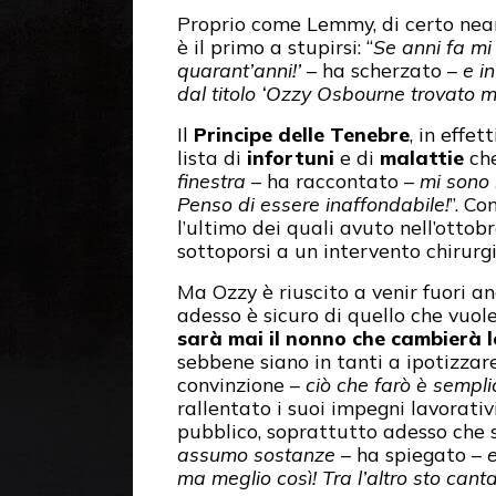
Proprio come Lemmy, di certo neanc
è il primo a stupirsi: “
Se anni fa mi
quarant’anni!’
– ha scherzato –
e i
dal titolo ‘Ozzy Osbourne trovato mo
Il
Principe delle Tenebre
, in effe
lista di
infortuni
e di
malattie
che
finestra
– ha raccontato –
mi sono 
Penso di essere inaffondabile!
”. Co
l’ultimo dei quali avuto nell’ottob
sottoporsi a un intervento chirurg
Ma Ozzy è riuscito a venir fuori a
adesso è sicuro di quello che vuol
sarà mai il nonno che cambierà l
sebbene siano in tanti a ipotizzare
convinzione –
ciò che farò è sempl
rallentato i suoi impegni lavorati
pubblico, soprattutto adesso che 
assumo sostanze
– ha spiegato –
e
ma meglio così! Tra l’altro sto can