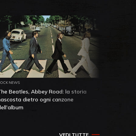
ROCK NEWS
ROCK NEW
The Beatles, Abbey Road: la storia
Neil You
nascosta dietro ogni canzone
dell'alb
dell’album
che salv
success
VEDI TUTTE