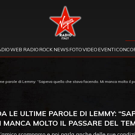
Virgin Radio
ADIO
WEB RADIO
ROCK NEWS
FOTO
VIDEO
EVENTI
CONCOR
me parole di Lemmy: “Sapeva quello che stava facendo. Mi manca molto il p
A LE ULTIME PAROLE DI LEMMY: “SA
I MANCA MOLTO IL PASSARE DEL TEM
 l’amico scomparso e poi parla anche delle sue condizio