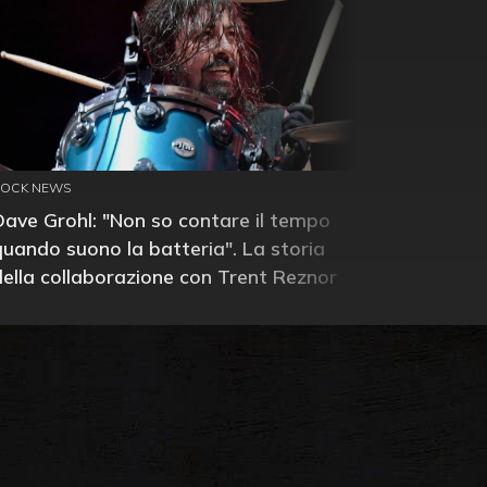
ROCK NEWS
Dave Grohl: "Non so contare il tempo
quando suono la batteria". La storia
della collaborazione con Trent Reznor