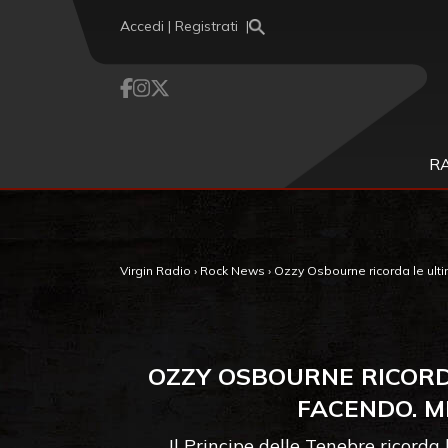
Vai al contenuto
Accedi | Registrati
R
Virgin Radio
›
Rock News
›
Ozzy Osbourne ricorda le ulti
OZZY OSBOURNE RICORD
FACENDO. M
Il Principe delle Tenebre ricorda