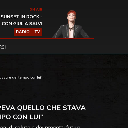
ON AIR
SUNSET IN ROCK -
CON GIULIA SALVI
RADIO
TV
SI
assare del tempo con lui”
PEVA QUELLO CHE STAVA
PO CON LUI”
ni di salute e dei progetti futuri