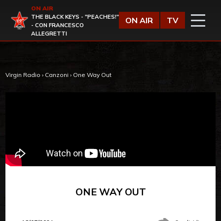
Vai al contenuto
ON AIR
Virgin Radio
THE BLACK KEYS - "PEACHES!"
ON AIR
TV
- CON FRANCESCO
ALLEGRETTI
Virgin Radio
›
Canzoni
›
One Way Out
ONE WAY OUT