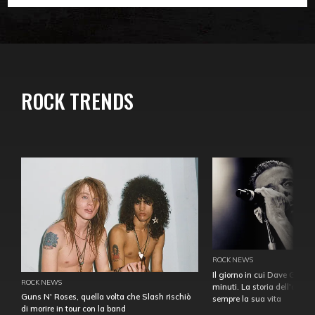
ROCK TRENDS
ROCK NEWS
Il giorno in cui Dave Gahan
ROCK NEWS
minuti. La storia dell'over
Guns N' Roses, quella volta che Slash rischiò
sempre la sua vita
di morire in tour con la band