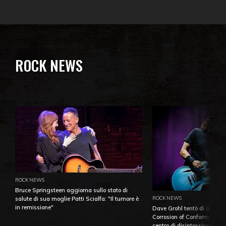
ROCK NEWS
ROCK NEWS
Bruce Springsteen aggiorna sullo stato di
ROCK NEWS
salute di sua moglie Patti Scialfa: "Il tumore è
in remissione"
Dave Grohl tentò di aiutare
Corrosion of Conformity fino
centro di disintossicazione