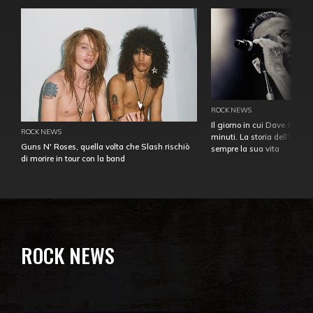
ROCK NEWS
Il giorno in cui Dave Gahan
ROCK NEWS
minuti. La storia dell'over
Guns N' Roses, quella volta che Slash rischiò
sempre la sua vita
di morire in tour con la band
ROCK NEWS