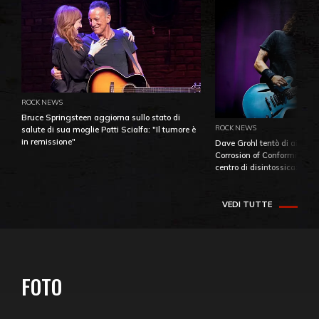
ROCK NEWS
Bruce Springsteen aggiorna sullo stato di
ROCK NEWS
salute di sua moglie Patti Scialfa: "Il tumore è
in remissione"
Dave Grohl tentò di aiutare
Corrosion of Conformity fino
centro di disintossicazione
VEDI TUTTE
FOTO