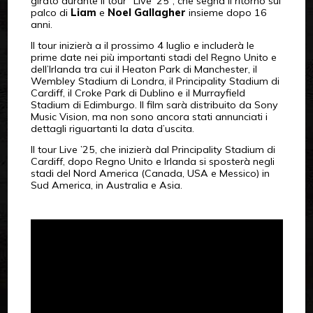
girato durante il tour “Live ’25”, che segna il ritorno sul
palco di
Liam
e
Noel Gallagher
insieme dopo 16
anni.
Il tour inizierà a il prossimo 4 luglio e includerà le
prime date nei più importanti stadi del Regno Unito e
dell’Irlanda tra cui il Heaton Park di Manchester, il
Wembley Stadium di Londra, il Principality Stadium di
Cardiff, il Croke Park di Dublino e il Murrayfield
Stadium di Edimburgo. Il film sarà distribuito da Sony
Music Vision, ma non sono ancora stati annunciati i
dettagli riguartanti la data d’uscita.
Il tour Live ’25, che inizierà dal Principality Stadium di
Cardiff, dopo Regno Unito e Irlanda si sposterà negli
stadi del Nord America (Canada, USA e Messico) in
Sud America, in Australia e Asia.