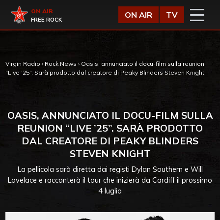
Vai al contenuto
Virgin Radio
ON AIR
ON AIR
TV
FREE ROCK
Virgin Radio
›
Rock News
›
Oasis, annunciato il docu-film sulla reunion
“Live ’25”. Sarà prodotto dal creatore di Peaky Blinders Steven Knight
OASIS, ANNUNCIATO IL DOCU-FILM SULLA
REUNION “LIVE ’25”. SARÀ PRODOTTO
DAL CREATORE DI PEAKY BLINDERS
STEVEN KNIGHT
La pellicola sarà diretta dai registi Dylan Southern e Will
Lovelace e racconterà il tour che inizierà da Cardiff il prossimo
4 luglio