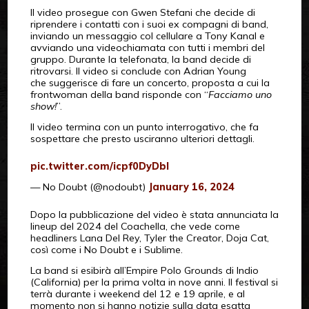
Il video prosegue con Gwen Stefani che decide di
riprendere i contatti con i suoi ex compagni di band,
inviando un messaggio col cellulare a Tony Kanal e
avviando una videochiamata con tutti i membri del
gruppo. Durante la telefonata, la band decide di
ritrovarsi. Il video si conclude con Adrian Young
che suggerisce di fare un concerto, proposta a cui la
frontwoman della band risponde con “
Facciamo uno
show!
”.
Il video termina con un punto interrogativo, che fa
sospettare che presto usciranno ulteriori dettagli.
pic.twitter.com/icpf0DyDbl
— No Doubt (@nodoubt)
January 16, 2024
Dopo la pubblicazione del video è stata annunciata la
lineup del 2024 del Coachella, che vede come
headliners Lana Del Rey, Tyler the Creator, Doja Cat,
così come i No Doubt e i Sublime.
La band si esibirà all’Empire Polo Grounds di Indio
(California) per la prima volta in nove anni. Il festival si
terrà durante i weekend del 12 e 19 aprile, e al
momento non si hanno notizie sulla data esatta