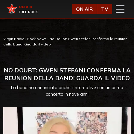
Vai al contenuto
Virgin Radio
ON AIR
ON AIR
TV
FREE ROCK
Virgin Radio
›
Rock News
›
No Doubt: Gwen Stefani conferma la reunion
della band! Guarda il video
NO DOUBT: GWEN STEFANI CONFERMA LA
REUNION DELLA BAND! GUARDA IL VIDEO
La band ha annunciato anche il ritorno live con un primo
concerto in nove anni