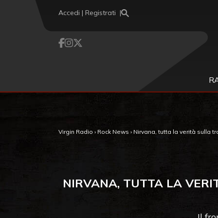
Vai al contenuto
Accedi | Registrati
R
Virgin Radio
›
Rock News
›
Nirvana, tutta la verità sulla 
NIRVANA, TUTTA LA VERI
Il f