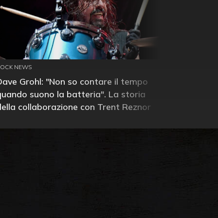
ROCK NEWS
Dave Grohl: "Non so contare il tempo
quando suono la batteria". La storia
della collaborazione con Trent Reznor