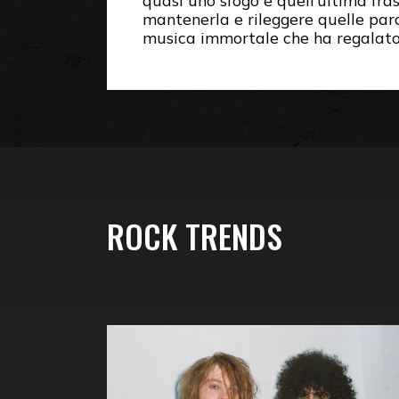
quasi uno sfogo e quell’ultima fr
mantenerla e rileggere quelle paro
musica immortale che ha regalato
ROCK TRENDS