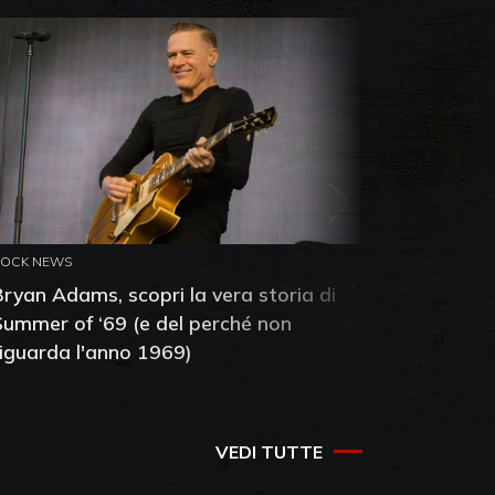
ROCK NEWS
ROCK NEW
Bryan Adams, scopri la vera storia di
Anthony 
Summer of ‘69 (e del perché non
mia amic
riguarda l'anno 1969)
VEDI TUTTE