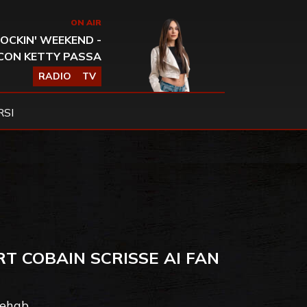
ON AIR
OCKIN' WEEKEND -
CON KETTY PASSA
RADIO
TV
SI
T COBAIN SCRISSE AI FAN
rehab