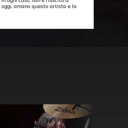
 In ogni caso, non è riuscito a
 oggi, amano questo artista e la