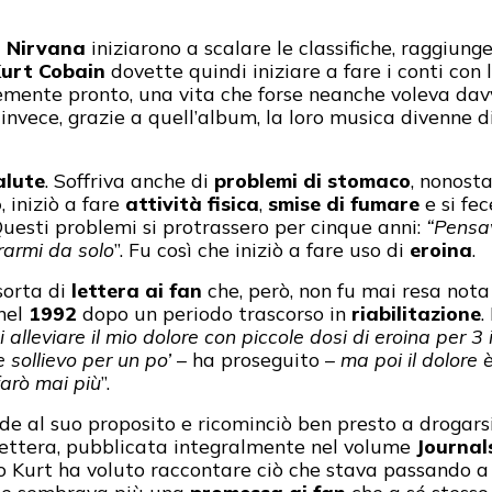
i
Nirvana
iniziarono a scalare le classifiche, raggiun
urt Cobain
dovette quindi iniziare a fare i conti con 
mente pronto, una vita che forse neanche voleva davv
vece, grazie a quell’album, la loro musica divenne di
alute
. Soffriva anche di
problemi di stomaco
, nonost
o
, iniziò a fare
attività fisica
,
smise di fumare
e si fec
 Questi problemi si protrassero per cinque anni:
“Pensav
urarmi da solo
”. Fu così che iniziò a fare uso di
eroina
.
sorta di
lettera ai fan
che, però, non fu mai resa nota
 nel
1992
dopo un periodo trascorso in
riabilitazione
.
 alleviare il mio dolore con piccole dosi di eroina per 
 sollievo per un po’
– ha proseguito –
ma poi il dolore 
farò mai più
”.
de al suo proposito e ricominciò ben presto a drogars
lettera, pubblicata integralmente nel volume
Journal
nso Kurt ha voluto raccontare ciò che stava passando a