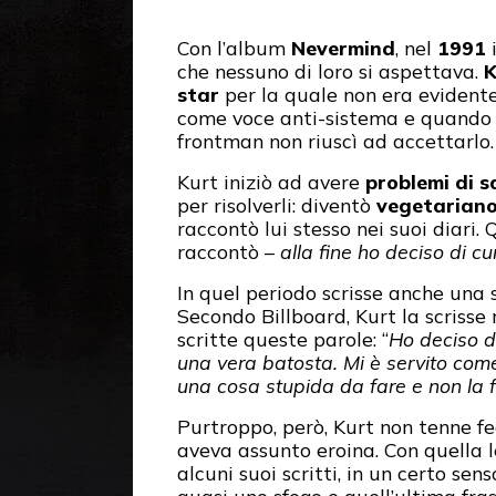
Con l’album
Nevermind
, nel
1991
che nessuno di loro si aspettava.
K
star
per la quale non era evidente
come voce anti-sistema e quando in
frontman non riuscì ad accettarlo.
Kurt iniziò ad avere
problemi di s
per risolverli: diventò
vegetarian
raccontò lui stesso nei suoi diari.
raccontò –
alla fine ho deciso di c
In quel periodo scrisse anche una 
Secondo Billboard, Kurt la scrisse
scritte queste parole: “
Ho deciso di
una vera batosta. Mi è servito come
una cosa stupida da fare e non la 
Purtroppo, però, Kurt non tenne fe
aveva assunto eroina. Con quella 
alcuni suoi scritti, in un certo se