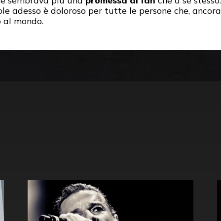
ase sembrava più una
promessa ai fan
che a sé stesso.
le adesso è doloroso per tutte le persone che, ancora
 al mondo.