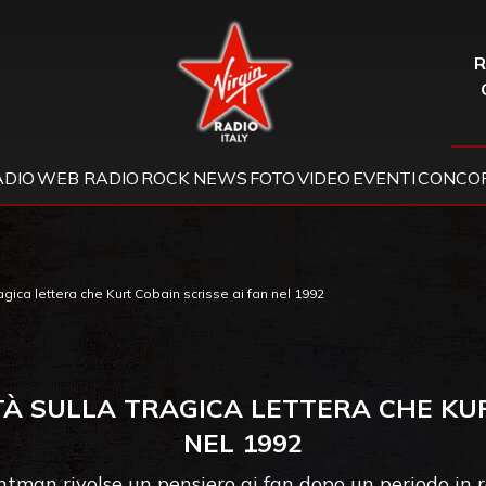
Virgin Radio
R
ADIO
WEB RADIO
ROCK NEWS
FOTO
VIDEO
EVENTI
CONCOR
tragica lettera che Kurt Cobain scrisse ai fan nel 1992
TÀ SULLA TRAGICA LETTERA CHE KUR
NEL 1992
rontman rivolse un pensiero ai fan dopo un periodo in 