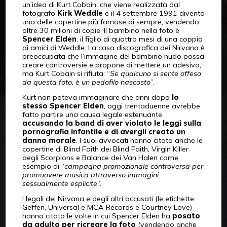
un’idea di Kurt Cobain, che viene realizzata dal
fotografo
Kirk Weddle
e il 4 settembre 1991 diventa
una delle copertine più famose di sempre, vendendo
oltre 30 milioni di copie. Il bambino nella foto è
Spencer Elden
, il figlio di quattro mesi di una coppia
di amici di Weddle. La casa discografica dei Nirvana è
preoccupata che l’immagine del bambino nudo possa
creare controversie e propone di mettere un adesivo,
ma Kurt Cobain si rifiuta: “
Se qualcuno si sente offeso
da questa foto, è un pedofilo nascosto
”.
Kurt non poteva immaginare che anni dopo
lo
stesso Spencer Elden
, oggi trentaduenne avrebbe
fatto partire una causa legale estenuante
accusando la band di aver violato le leggi sulla
pornografia infantile e di avergli creato un
danno morale
. I suoi avvocati hanno citato anche le
copertine di Blind Faith dei Blind Faith, Virgin Killer
degli Scorpions e Balance dei Van Halen come
esempio di “
campagna promozionale controversa per
promuovere musica attraverso immagini
sessualmente esplicite
”.
I legali dei Nirvana e degli altri accusati (le etichette
Geffen, Universal e MCA Records e Courtney Love)
hanno citato le volte in cui Spencer Elden ha
posato
da adulto per ricreare la foto
(vendendo anche