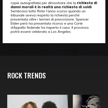
copie autografate) per dimostrare che la
richiesta di
danni morali è in realtà una richiesta di soldi
.
Sembrava tutto finito l’anno scorso quando un
tribunale aveva respinto la richiesta perché
presentata oltre i termini di prescrizione. Spencer
Elden però ha presentato ricorso e una Corte
d’Appello federale ha riaperto il caso. Il processo
potrà essere celebrato a Los Angeles.
ROCK TRENDS