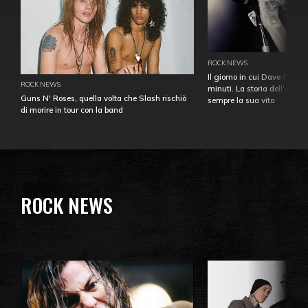
ROCK NEWS
Il giorno in cui Dave Gahan
ROCK NEWS
minuti. La storia dell'over
Guns N' Roses, quella volta che Slash rischiò
sempre la sua vita
di morire in tour con la band
ROCK NEWS