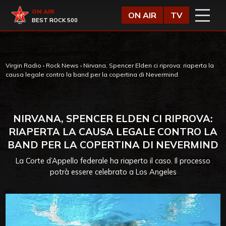
Vai al contenuto
Virgin Radio
ON AIR
ON AIR
TV
BEST ROCK 500
Virgin Radio
›
Rock News
›
Nirvana, Spencer Elden ci riprova: riaperta la
causa legale contro la band per la copertina di Nevermind
NIRVANA, SPENCER ELDEN CI RIPROVA:
RIAPERTA LA CAUSA LEGALE CONTRO LA
BAND PER LA COPERTINA DI NEVERMIND
La Corte d’Appello federale ha riaperto il caso. Il processo
potrà essere celebrato a Los Angeles