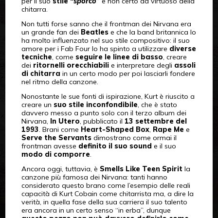
per il suo
stile “
sporco
”
e non certo da virtuoso della
chitarra.
Non tutti forse sanno che il frontman dei Nirvana era
un grande fan dei
Beatles
e che la band britannica lo
ha molto influenzato nel suo stile compositivo: il suo
amore per i Fab Four lo ha spinto a utilizzare
diverse
tecniche
, come
seguire le linee di basso
, creare
dei
ritornelli
orecchiabili
e interpretare degli
assoli
di chitarra
in un certo modo per poi lasciarli fondere
nel ritmo della canzone.
Nonostante le sue fonti di ispirazione, Kurt è riuscito a
creare un
suo stile inconfondibile
, che è stato
davvero messo a punto solo con il terzo album dei
Nirvana,
In Utero
, pubblicato il
13 settembre del
1993
. Brani come
Heart-Shaped Box
,
Rape Me
e
Serve the Servants
dimostrano come ormai il
frontman avesse
definito il suo sound
e il suo
modo di comporre
.
Ancora oggi, tuttavia, è
Smells Like Teen Spirit
la
canzone più famosa dei Nirvana: tanti hanno
considerato questo brano come l’esempio delle reali
capacità di Kurt Cobain come chitarrista ma, a dire la
verità, in quella fase della sua carriera il suo talento
era ancora in un certo senso “in erba”, dunque