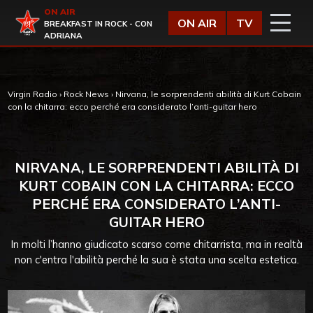
Vai al contenuto
ON AIR
Virgin Radio
ON AIR
TV
BREAKFAST IN ROCK - CON
ADRIANA
Virgin Radio
›
Rock News
›
Nirvana, le sorprendenti abilità di Kurt Cobain
con la chitarra: ecco perché era considerato l’anti-guitar hero
NIRVANA, LE SORPRENDENTI ABILITÀ DI
KURT COBAIN CON LA CHITARRA: ECCO
PERCHÉ ERA CONSIDERATO L’ANTI-
GUITAR HERO
In molti l’hanno giudicato scarso come chitarrista, ma in realtà
non c'entra l'abilità perché la sua è stata una scelta estetica.