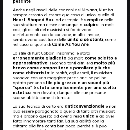
pesante
.
Anche negli assoli delle canzoni dei Nirvana, Kurt ha
sempre cercato di creare qualcosa di unico: quello di
Heart-Shaped Box
, ad esempio, è
semplice
nella
sua struttura ma riesce comunque a
colpire
; in molti
casi, gli assoli del musicista si fondevano
perfettamente con la canzone, in altri, invece,
sembravano costituire delle
unità a sé stanti
, come
nel caso di quello di
Come As You Are
.
Lo stile di Kurt Cobain, insomma, è stato
erroneamente giudicato
da molti
come sciatto e
approssimativo
; secondo tanti altri, era
molto più
bravo come compositore e paroliere più che
come chitarrista
: in realtà, agli esordi, il musicista
suonava con una maggiore precisione; se poi ha
optato per uno
stile più grezzo e un sound più
“sporco” è stato semplicemente per una scelta
estetica
, non dovuta, dunque, alle sue presunte
scarse abilità come chitarrista.
La sua tecnica di certo era
anticonvenzionale
e non
può essere paragonata a quella di tanti altri musicisti,
ma è proprio questo ad averla resa
unica
e ad aver
fatto innamorare tanti fan. La sua abilità con la
chitarra alla fine conta ben poco, perché si è può