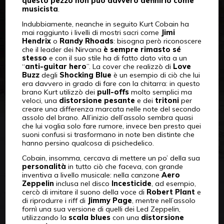
questo pezzo non può davvero definirlo come
musicista
.
Indubbiamente, neanche in seguito Kurt Cobain ha
mai raggiunto i livelli di mostri sacri come
Jimi
Hendrix
o
Randy Rhoads
: bisogna però riconoscere
che il leader dei Nirvana
è sempre rimasto sé
stesso
e con il suo stile ha di fatto dato vita a un
“
anti-guitar hero
”. La cover che realizzò di
Love
Buzz
degli
Shocking Blue
è un esempio di ciò che lui
era davvero in grado di fare con la chitarra: in questo
brano Kurt utilizzò dei
pull-offs
molto semplici ma
veloci, una
distorsione pesante
e dei
tritoni
per
creare una differenza marcata nelle note del secondo
assolo del brano. All’inizio dell’assolo sembra quasi
che lui voglia solo fare rumore, invece ben presto quei
suoni confusi si trasformano in note ben distinte che
hanno persino qualcosa di psichedelico.
Cobain, insomma, cercava di mettere un po’ della sua
personalità
in tutto ciò che faceva, con grande
inventiva a livello musicale: nella canzone
Aero
Zeppelin
inclusa nel disco
Incesticide
, ad esempio,
cercò di imitare il suono della voce di
Robert Plant
e
di riprodurre i riff di
Jimmy Page
, mentre nell’assolo
fornì una sua versione di quelli dei Led Zeppelin,
utilizzando la
scala blues
con una
distorsione