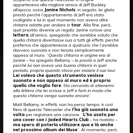
apparteneva alla migliore amica di Jeff Buckley
all’epoca, ossia
Janine Nichols
; in seguito, lei gliela
prestò perché l’appartamento di Jeff era stato
svaligiato e lui in quel momento non aveva altre
chitarre adatte per andare in
tour
. Alla fine, però,
quel prestito divenne un regalo: Janine scrisse una
lettera
all’amico, spiegando che avrebbe voluto che
quella chitarra diventasse sua a tutti gli effetti, perché
preferiva che appartenesse a qualcuno che l’avrebbe
davvero suonata e non tenuta semplicemente
appesa al muro. “
Questa chitarra in origine era di
Janine
– ha spiegato Bellamy –
la prestò a Jeff anche
perché lui non aveva una buona chitarra in quel
periodo, proprio quando stava per iniziare il suo tour.
Lei voleva che questo strumento venisse
suonato e non appeso al muro ed è proprio
quello che voglio fare
. Sto cercando di attenermi
alla lettera che lei scrisse a Jeff e farò in modo che
questa chitarra venga suonata ancora
”.
Matt Bellamy, in effetti, non ha perso tempo: è così
fiero di questa Telecaster che
l’ha già suonata una
volta
per registrare una canzone. “
L’ho usata per
una cover con i Jaded Hearts Club
– ha rivelato –
ma spero di poterla utilizzare qua e là anche
nel prossimo album dei Muse
”. Al momento, però,