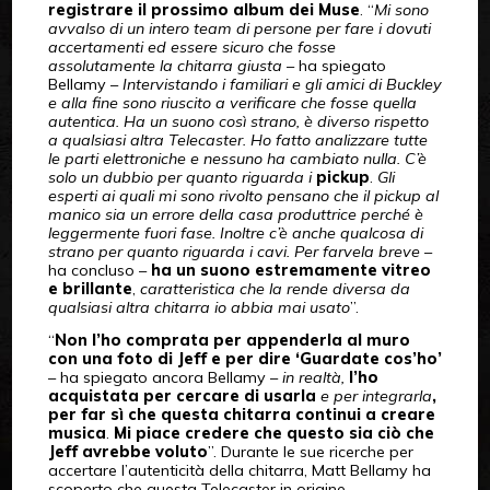
registrare il prossimo album dei Muse
. “
Mi sono
avvalso di un intero team di persone per fare i dovuti
accertamenti ed essere sicuro che fosse
assolutamente la chitarra giusta
– ha spiegato
Bellamy –
Intervistando i familiari e gli amici di Buckley
e alla fine sono riuscito a verificare che fosse quella
autentica. Ha un suono così strano, è diverso rispetto
a qualsiasi altra Telecaster. Ho fatto analizzare tutte
le parti elettroniche e nessuno ha cambiato nulla. C’è
solo un dubbio per quanto riguarda i
pickup
.
Gli
esperti ai quali mi sono rivolto pensano che il pickup al
manico sia un errore della casa produttrice perché è
leggermente fuori fase. Inoltre c’è anche qualcosa di
strano per quanto riguarda i cavi. Per farvela breve
–
ha concluso –
ha un suono estremamente vitreo
e brillante
,
caratteristica che la rende diversa da
qualsiasi altra chitarra io abbia mai usato
”.
“
Non l’ho comprata per appenderla al muro
con una foto di Jeff e per dire ‘Guardate cos’ho’
– ha spiegato ancora Bellamy –
in realtà,
l’ho
acquistata per cercare di usarla
e per integrarla
,
per far sì che questa chitarra continui a creare
musica
.
Mi piace credere che questo sia ciò che
Jeff avrebbe voluto
”. Durante le sue ricerche per
accertare l’autenticità della chitarra, Matt Bellamy ha
scoperto che questa Telecaster in origine