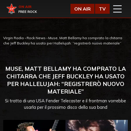
Vai al contenuto
Virgin Radio
ON AIR
ON AIR
TV
FREE ROCK
Virgin Radio
›
Rock News
›
Muse, Matt Bellamy ha comprato la chitarra
che Jeff Buckley ha usato per Hallelujah: “registrerò nuovo materiale”
MUSE, MATT BELLAMY HA COMPRATO LA
CHITARRA CHE JEFF BUCKLEY HA USATO
PER HALLELUJAH: “REGISTRERÒ NUOVO
MATERIALE”
Si tratta di una USA Fender Telecaster e il frontman vorrebbe
usarla per il prossimo disco della sua band