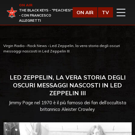
Vai al contenuto
ON AIR
Virgin Radio
THE BLACK KEYS - "PEACHES!"
ON AIR
TV
- CON FRANCESCO
ALLEGRETTI
Virgin Radio
›
Rock News
›
Led Zeppelin, la vera storia degli oscuri
messaggi nascosti in Led Zeppelin III
LED ZEPPELIN, LA VERA STORIA DEGLI
OSCURI MESSAGGI NASCOSTI IN LED
ZEPPELIN III
Jimmy Page nel 1970 è il più famoso dei fan dell’occultista
britannico Aleister Crowley