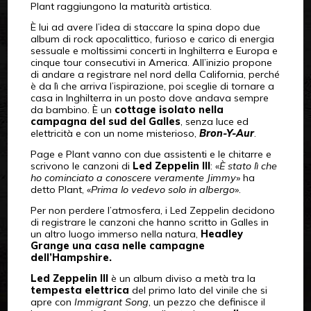
Plant raggiungono la maturità artistica.
È lui ad avere l’idea di staccare la spina dopo due
album di rock apocalittico, furioso e carico di energia
sessuale e moltissimi concerti in Inghilterra e Europa e
cinque tour consecutivi in America. All’inizio propone
di andare a registrare nel nord della California, perché
è da lì che arriva l’ispirazione, poi sceglie di tornare a
casa in Inghilterra in un posto dove andava sempre
da bambino. È un
cottage isolato nella
campagna del sud del Galles
, senza luce ed
elettricità e con un nome misterioso,
Bron-Y-Aur
.
Page e Plant vanno con due assistenti e le chitarre e
scrivono le canzoni di
Led Zeppelin III
: «
È stato lì che
ho cominciato a conoscere veramente Jimmy
» ha
detto Plant, «
Prima lo vedevo solo in albergo
».
Per non perdere l’atmosfera, i Led Zeppelin decidono
di registrare le canzoni che hanno scritto in Galles in
un altro luogo immerso nella natura,
Headley
Grange una casa nelle campagne
dell’Hampshire.
Led Zeppelin III
è un album diviso a metà tra la
tempesta elettrica
del primo lato del vinile che si
apre con
Immigrant Song
, un pezzo che definisce il