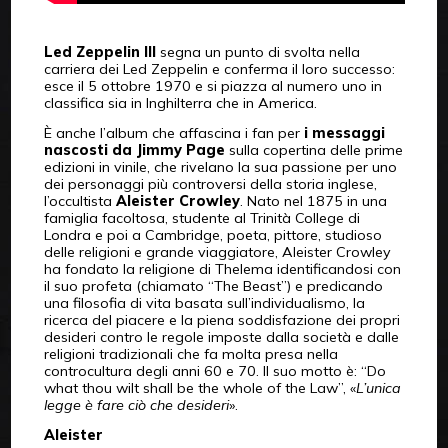
Led Zeppelin III
segna un punto di svolta nella
carriera dei Led Zeppelin e conferma il loro successo:
esce il 5 ottobre 1970 e si piazza al numero uno in
classifica sia in Inghilterra che in America.
È anche l’album che affascina i fan per
i messaggi
nascosti da Jimmy Page
sulla copertina delle prime
edizioni in vinile, che rivelano la sua passione per uno
dei personaggi più controversi della storia inglese,
l’occultista
Aleister Crowley
. Nato nel 1875 in una
famiglia facoltosa, studente al Trinità College di
Londra e poi a Cambridge, poeta, pittore, studioso
delle religioni e grande viaggiatore, Aleister Crowley
ha fondato la religione di Thelema identificandosi con
il suo profeta (chiamato “The Beast”) e predicando
una filosofia di vita basata sull’individualismo, la
ricerca del piacere e la piena soddisfazione dei propri
desideri contro le regole imposte dalla società e dalle
religioni tradizionali che fa molta presa nella
controcultura degli anni 60 e 70. Il suo motto è: “Do
what thou wilt shall be the whole of the Law”, «
L’unica
legge è fare ciò che desideri
».
Aleister