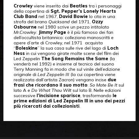
Crowley
viene inserito dai
Beatles
tra i personaggi
della copertina di
Sgt. Pepper’s Lonely Hearts
Club Band
nel 1967,
David Bowie
lo cita in una
strofa del brano
Quicksand
del 1971,
Ozzy
Osbourne
nel 1980 scrive un pezzo intitolato
Mr.Crowley
.
Jimmy Page
è il più famoso dei fan
dell’occultista britannico: colleziona manoscritti e
opere d’arte di Crowley, nel 1971 acquista
“
Boleskine
” la sua casa sulle rive del lago di
Loch
Ness
in cui vengono girate molte scene del film dei
Led Zeppelin
The Song Remains the Same
(la
venderà nel 1992) e insieme al tecnico del suono
Terry Manning fa in modo che sul vinile dell’edizione
originale di
Led Zeppelin III
(la cui copertina viene
realizzata dall’artista Zacron) vengano incise
due
frasi che ricordano il suo motto
:
So Mote Be It
sul
lato A e
Do What Thou Wilt
sul lato B. Nelle edizioni
successive
l’incisione sparisce
, trasformando
le
prime edizioni di Led Zeppelin III in uno dei pezzi
più ricercati dai collezionisti
.